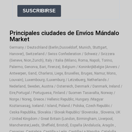
SUSCRIBIRSE
Principales ciudades de Envíos Mándalo
Market
Germany / Deutschland (Berlin,Dusseldorf, Munich, Stuttgart,
Hanover), Switzerland / Swiss Confederation / Schweiz / Svizzera
(Geneve, Nion,Zurich), Italy / Italia (Milano, Roma, Napoli, Torino,
Palermo, Genorva, Bari, Firenze), Belgium / KoninkrijkBelgie (Anvers /
Antwerpen, Gand, Charleroi, Liege, Bruxelles, Bruges, Namur, Mons,
Louvain), Luxembourg /Luxemburg / Letzebuerg, Netherlands /
Nederland, Sweden, Austria / Osterreich, Denmark / Danmark, Ireland /
Eire,Portugal / Portuguesa, Finland / Suomen Tasavalta, Norway /
Norge / Noreg, Greece / Hellenic Republic, Hungary /Magyar
Koztarsasag, Iceland / Island, Poland / Polska, Czech Republic /
Ceska Republika, Slovakia / Slovak Republic/ Slovenska , Slovenia, UK
/ United Kingdom / Great Britain (London, Birmingham, Liverpool,
Mancherster,Leeds, Sheffield, Bristol), España (Andalucía, Aragón ,
Canarias, Cantabria, Castilla y León, Castilla-La Mancha, Cataluña,