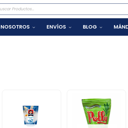
eda
tos
NOSOTROS
ENVÍOS
BLOG
MÁND