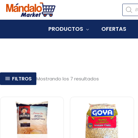
Ir
Búsqu
de
al
produc
contenido
PRODUCTOS
OFERTAS
Ordenado
FILTROS
Mostrando los 7 resultados
por
popularidad