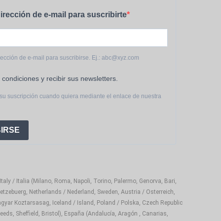
irección de e-mail para suscribirte
rección de e-mail para suscribirse. Ej.: abc@xyz.com
 condiciones y recibir sus newsletters.
su suscripción cuando quiera mediante el enlace de nuestra
IRSE
aly / Italia (Milano, Roma, Napoli, Torino, Palermo, Genorva, Bari,
etzebuerg, Netherlands / Nederland, Sweden, Austria / Osterreich,
gyar Koztarsasag, Iceland / Island, Poland / Polska, Czech Republic
eds, Sheffield, Bristol), España (Andalucía, Aragón , Canarias,