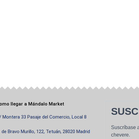
omo llegar a Mándalo Market
SUSC
/ Montera 33 Pasaje del Comercio, Local 8
Suscríbase a
. de Bravo Murillo, 122, Tetuán, 28020 Madrid
chevere.