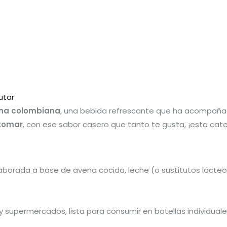
utar
na colombiana
, una bebida refrescante que ha acompañad
 tomar
, con ese sabor casero que tanto te gusta, ¡esta cate
rada a base de avena cocida, leche (o sustitutos lácteos), 
 supermercados, lista para consumir en botellas individuale