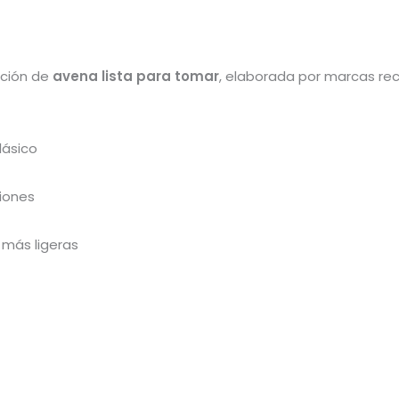
cción de
avena lista para tomar
, elaborada por marcas re
lásico
iones
 más ligeras