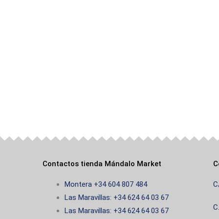
Contactos tienda Mándalo Market
C
Montera +34 604 807 484
C
Las Maravillas: +34 624 64 03 67
C
Las Maravillas: +34 624 64 03 67