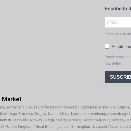
Escribe tu d
Introduzca su di
Acepto las
Puede cancelar 
newsletter.
SUSCRIB
o Market
), Switzerland / Swiss Confederation / Schweiz / Svizzera (Geneve, Nion,Zurich), It
rleroi, Liege, Bruxelles, Bruges, Namur, Mons, Louvain), Luxembourg /Luxemburg / L
Suomen Tasavalta, Norway / Norge / Noreg, Greece / Hellenic Republic, Hungary /Ma
 UK / United Kingdom / Great Britain (London, Birmingham, Liverpool, Mancherster,Le