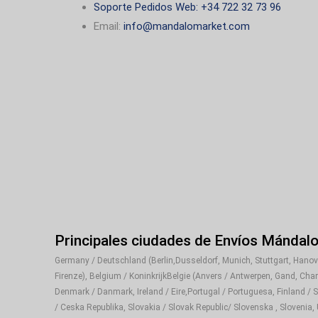
Soporte Pedidos Web: +34 722 32 73 96
Email:
info@mandalomarket.com
Principales ciudades de Envíos Mándal
Germany / Deutschland (Berlin,Dusseldorf, Munich, Stuttgart, Hanover
Firenze), Belgium / KoninkrijkBelgie (Anvers / Antwerpen, Gand, Cha
Denmark / Danmark, Ireland / Eire,Portugal / Portuguesa, Finland / 
/ Ceska Republika, Slovakia / Slovak Republic/ Slovenska , Slovenia,