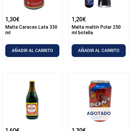
1,30
€
1,20
€
Malta Caracas Lata 330
Malta maltín Polar 250
ml
ml botella
AÑADIR AL CARRITO
AÑADIR AL CARRITO
AGOTADO
1,60
€
1,30
€