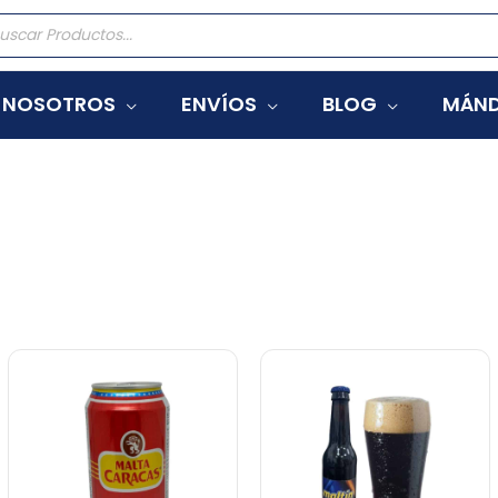
eda
tos
NOSOTROS
ENVÍOS
BLOG
MÁND