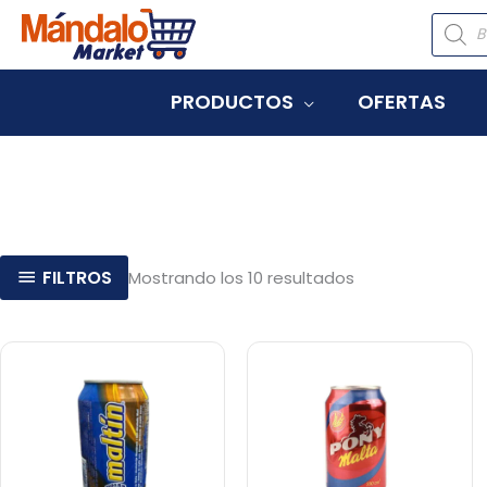
Ir
Búsqu
de
al
produc
contenido
PRODUCTOS
OFERTAS
Ordenado
FILTROS
Mostrando los 10 resultados
por
popularidad