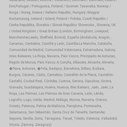
Eire,Portugal / Portuguesa, Finland / Suomen Tasavalta, Norway /
Norge / Noreg, Greece / Hellenic Republic, Hungary /Magyar
Koztarsasag, Iceland / Island, Poland / Polska, Czech Republic /
Ceska Republika, Slovakia / Slovak Republic/ Slovenska , Slovenia, UK
/ United Kingdom / Great Britain (London, Birmingham, Liverpool,
Mancherster,Leeds, Sheffield, Bristol), España (Andalucía, Aragón ,
Canarias, Cantabria, Castilla y León, Castilla-La Mancha, Cataluña,
Comunidad de Madrid, Comunidad Valenciana, Extremadura, Galicia,
Islas Baleares, La Rioja, Navarra, País Vasco, Principado de Asturias,
Región de Murcia, País Vasco, A Coruña, Albacete, Alicante, Almería,
�?lava, Asturias, �?vila, Badajoz, Barcelona, Bilbao, Bizkaia,
Burgos, Cáceres, Cádiz, Cantabria, Castellón de la Plana, Castellón-
Castelló, Ciudad Real, Córdoba, Cuenca, Gerona, Gipuzkoa, Girona,
Granada, Guadalajara, Huelva, Huesca, Illes Balears, Jaén, Jaén, La
Rioja, Las Palmas, Las Palmas de Gran Canaria, León, Lérida,
Logroño, Lugo, Lleida, Madrid, Málaga, Murcia, Navarra, Orense,
Oviedo, Palencia, Palma de Mallorca, Pamplona, Pontevedra,
Salamanca, San Sebastián, Santa Cruz de Tenerife, Santander,
Segovia, Sevilla, Soria, Tarragona, Teruel, Toledo, Valencia, Valladolid,
Vitoria, Zamora, Zaragoza)