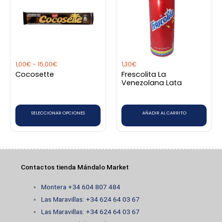
tiene
1,00€
hasta
múltiples
15,00€
variantes.
Las
opciones
1,00
€
-
15,00
€
1,30
€
se
Cocosette
Frescolita La
pueden
Venezolana Lata
elegir
en
SELECCIONAR OPCIONES
AÑADIR AL CARRITO
la
página
de
producto
Contactos tienda Mándalo Market
Montera +34 604 807 484
Las Maravillas: +34 624 64 03 67
Las Maravillas: +34 624 64 03 67