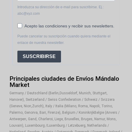
Introduzca su dirección de e-mail para suscribirse. Ej.:
abc@xyz.com
Acepto las condiciones y recibir sus newsletters.
Puede cancelar su suscripción cuando quiera mediante el
enlace de nuestra newsletter.
SUSCRIBIRSE
Principales ciudades de Envíos Mándalo
Market
Germany / Deutschland (Berlin,Dusseldorf, Munich, Stuttgart,
Hanover), Switzerland / Swiss Confederation / Schweiz / Svizzera
(Geneve, Nion,Zurich), Italy / Italia (Milano, Roma, Napoli, Torino,
Palermo, Genorva, Bari, Firenze), Belgium / KoninkrijkBelgie (Anvers /
Antwerpen, Gand, Charleroi, Liege, Bruxelles, Bruges, Namur, Mons,
Louvain), Luxembourg /Luxemburg / Letzebuerg, Netherlands /
Nederland, Sweden, Austria / Osterreich, Denmark / Danmark, Ireland /