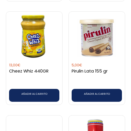
13,00
€
5,00
€
Cheez Whiz 440GR
Pirulin Lata 155 gr
AÑADIR AL CARRITO
AÑADIR AL CARRITO
Rango
Este
de
producto
precios:
desde