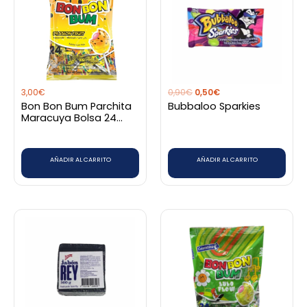
era:
es:
0,90€.
0,50€.
3,00
€
0,90
€
0,50
€
Bon Bon Bum Parchita
Bubbaloo Sparkies
Maracuya Bolsa 24
Unidades
AÑADIR AL CARRITO
AÑADIR AL CARRITO