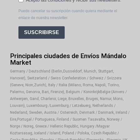
Puede cancelar su suscripción cuando quiera mediante el
enlace de nuestra newsletter.
SUSCRIBIRSE
Principales ciudades de Envíos Mándalo
Market
Germany / Deutschland (Berlin,Dusseldorf, Munich, Stuttgart,
Hanover), Switzerland / Swiss Confederation / Schweiz / Svizzera
(Geneve, Nion,Zurich), Italy / Italia (Milano, Roma, Napoli, Torino,
Palermo, Genorva, Bari, Firenze), Belgium / KoninkrijkBelgie (Anvers /
Antwerpen, Gand, Charleroi, Liege, Bruxelles, Bruges, Namur, Mons,
Louvain), Luxembourg /Luxemburg / Letzebuerg, Netherlands /
Nederland, Sweden, Austria / Osterreich, Denmark / Danmark, Ireland /
Eire,Portugal / Portuguesa, Finland / Suomen Tasavalta, Norway /
Norge / Noreg, Greece / Hellenic Republic, Hungary /Magyar
Koztarsasag, Iceland / Island, Poland / Polska, Czech Republic /
Ceska Republika, Slovakia / Slovak Republic/ Slovenska , Slovenia, UK