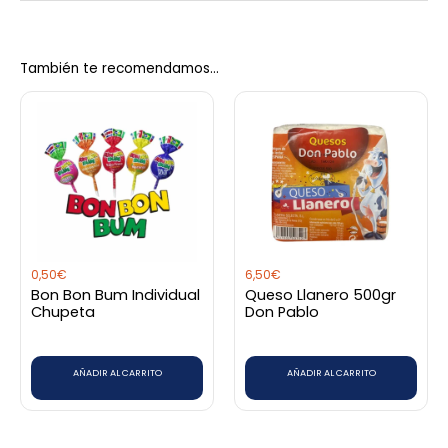
No hay valoraciones aún.
También te recomendamos…
Sé el primero en valorar
“Antioqueño Rojo Con Azucar 0,70”
Debes
acceder
para publicar una valoración.
0,50
€
6,50
€
Bon Bon Bum Individual
Queso Llanero 500gr
Chupeta
Don Pablo
AÑADIR AL CARRITO
AÑADIR AL CARRITO