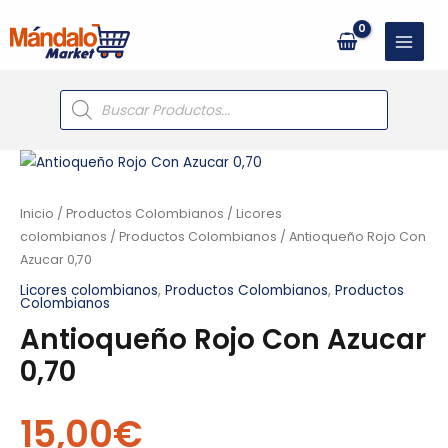
Ir
al
contenido
Búsqueda
de
productos
Antioqueño
Rojo
Con
Inicio
/
Productos Colombianos
/
Licores
Azucar
colombianos
/
Productos Colombianos
/ Antioqueño Rojo Con
Azucar 0,70
0,70
cantidad
Licores colombianos
,
Productos Colombianos
,
Productos
Colombianos
Antioqueño Rojo Con Azucar
0,70
15,00
€