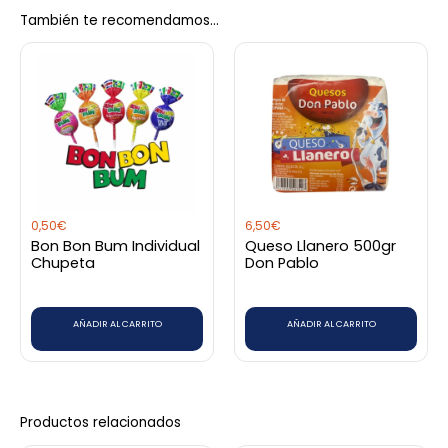
También te recomendamos…
Sé el primero en valorar “Arepa De
Choclo Con Queso Doña Rosita
500Gr 4 Und”
Debes
acceder
para publicar una valoración.
0,50
€
6,50
€
Bon Bon Bum Individual
Queso Llanero 500gr
Chupeta
Don Pablo
AÑADIR AL CARRITO
AÑADIR AL CARRITO
Productos relacionados