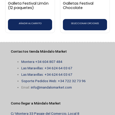
Galleta Festival Limón
Galletas Festival
pueden
(12 paquetes)
Chocolate
elegir
en
AÑADIR AL CARRITO
SELECCIONAR OPCIONES
la
página
de
producto
Contactos tienda Mándalo Market
Montera +34 604 807 484
Las Maravillas: +34 624 64 03 67
Las Maravillas: +34 624 64 03 67
Soporte Pedidos Web: +34 722 32 73 96
Email:
info@mandalomarket.com
Como llegar a Mándalo Market
C/ Montera 33 Pasaje del Comercio, Local 8