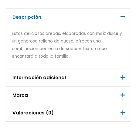
Descripción
Estas deliciosas arepas, elaboradas con maíz dulce y
un generoso relleno de queso, ofrecen una
combinación perfecta de sabor y textura que
encantará a toda la familia.
Información adicional
Marca
Peso
0,500 kg
Marca
Valoraciones (0)
Doña Rosita
No hay valoraciones aún.