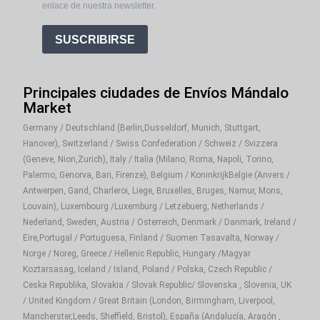
enlace de nuestra newsletter.
SUSCRIBIRSE
Principales ciudades de Envíos Mándalo
Market
Germany / Deutschland (Berlin,Dusseldorf, Munich, Stuttgart,
Hanover), Switzerland / Swiss Confederation / Schweiz / Svizzera
(Geneve, Nion,Zurich), Italy / Italia (Milano, Roma, Napoli, Torino,
Palermo, Genorva, Bari, Firenze), Belgium / KoninkrijkBelgie (Anvers /
Antwerpen, Gand, Charleroi, Liege, Bruxelles, Bruges, Namur, Mons,
Louvain), Luxembourg /Luxemburg / Letzebuerg, Netherlands /
Nederland, Sweden, Austria / Osterreich, Denmark / Danmark, Ireland /
Eire,Portugal / Portuguesa, Finland / Suomen Tasavalta, Norway /
Norge / Noreg, Greece / Hellenic Republic, Hungary /Magyar
Koztarsasag, Iceland / Island, Poland / Polska, Czech Republic /
Ceska Republika, Slovakia / Slovak Republic/ Slovenska , Slovenia, UK
/ United Kingdom / Great Britain (London, Birmingham, Liverpool,
Mancherster,Leeds, Sheffield, Bristol), España (Andalucía, Aragón ,