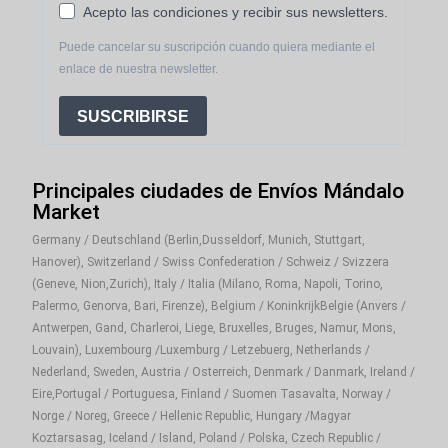
Acepto las condiciones y recibir sus newsletters.
Puede cancelar su suscripción cuando quiera mediante el
enlace de nuestra newsletter.
SUSCRIBIRSE
Principales ciudades de Envíos Mándalo
Market
Germany / Deutschland (Berlin,Dusseldorf, Munich, Stuttgart,
Hanover), Switzerland / Swiss Confederation / Schweiz / Svizzera
(Geneve, Nion,Zurich), Italy / Italia (Milano, Roma, Napoli, Torino,
Palermo, Genorva, Bari, Firenze), Belgium / KoninkrijkBelgie (Anvers /
Antwerpen, Gand, Charleroi, Liege, Bruxelles, Bruges, Namur, Mons,
Louvain), Luxembourg /Luxemburg / Letzebuerg, Netherlands /
Nederland, Sweden, Austria / Osterreich, Denmark / Danmark, Ireland /
Eire,Portugal / Portuguesa, Finland / Suomen Tasavalta, Norway /
Norge / Noreg, Greece / Hellenic Republic, Hungary /Magyar
Koztarsasag, Iceland / Island, Poland / Polska, Czech Republic /