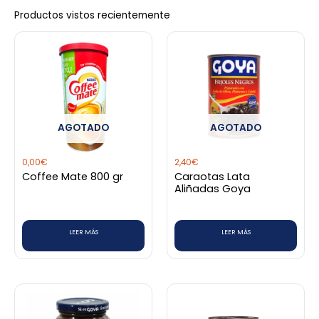
producto
Productos vistos recientemente
AGOTADO
AGOTADO
0,00
€
2,40
€
Coffee Mate 800 gr
Caraotas Lata
Aliñadas Goya
LEER MÁS
LEER MÁS