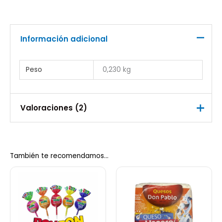
Información adicional
Peso
0,230 kg
Valoraciones (2)
Valorado
Ángela Sánchez Baquero
con
5
de 5
04/11/2022
También te recomendamos…
Valorado
Anónimo
con
5
de 5
04/04/2023