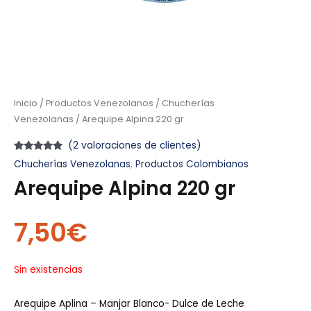
Inicio
/
Productos Venezolanos
/
Chucherías
Venezolanas
/ Arequipe Alpina 220 gr
(
2
valoraciones de clientes)
Valorado
2
Chucherías Venezolanas
,
Productos Colombianos
con
5.00
de
5 en base a
Arequipe Alpina 220 gr
valoraciones
de clientes
7,50
€
Sin existencias
Arequipe Aplina – Manjar Blanco- Dulce de Leche