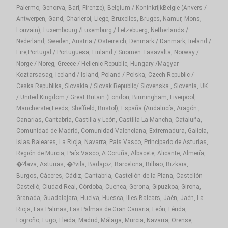
Palermo, Genorva, Bari, Firenze), Belgium / KoninkrijkBelgie (Anvers /
Antwerpen, Gand, Charleroi, Liege, Bruxelles, Bruges, Namur, Mons,
Louvain), Luxembourg /Luxemburg / Letzebuerg, Netherlands /
Nederland, Sweden, Austria / Osterreich, Denmark / Danmark, Ireland /
Eire,Portugal / Portuguesa, Finland / Suomen Tasavalta, Norway /
Norge / Noreg, Greece / Hellenic Republic, Hungary /Magyar
Koztarsasag, Iceland / Island, Poland / Polska, Czech Republic /
Ceska Republika, Slovakia / Slovak Republic/ Slovenska , Slovenia, UK
/ United Kingdom / Great Britain (London, Birmingham, Liverpool,
Mancherster,Leeds, Sheffield, Bristol), España (Andalucía, Aragón ,
Canarias, Cantabria, Castilla y León, Castilla-La Mancha, Cataluña,
Comunidad de Madrid, Comunidad Valenciana, Extremadura, Galicia,
Islas Baleares, La Rioja, Navarra, País Vasco, Principado de Asturias,
Región de Murcia, País Vasco, A Coruña, Albacete, Alicante, Almería,
�?lava, Asturias, �?vila, Badajoz, Barcelona, Bilbao, Bizkaia,
Burgos, Cáceres, Cádiz, Cantabria, Castellón de la Plana, Castellón-
Castelló, Ciudad Real, Córdoba, Cuenca, Gerona, Gipuzkoa, Girona,
Granada, Guadalajara, Huelva, Huesca, Illes Balears, Jaén, Jaén, La
Rioja, Las Palmas, Las Palmas de Gran Canaria, León, Lérida,
Logroño, Lugo, Lleida, Madrid, Málaga, Murcia, Navarra, Orense,