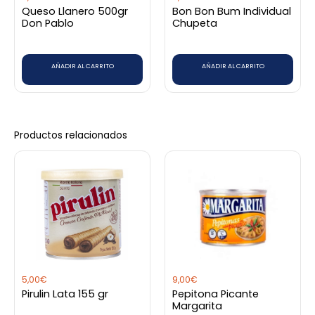
Queso Llanero 500gr
Bon Bon Bum Individual
Don Pablo
Chupeta
AÑADIR AL CARRITO
AÑADIR AL CARRITO
Productos relacionados
5,00
€
9,00
€
Pirulin Lata 155 gr
Pepitona Picante
Margarita