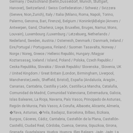
Germany / Deutschland (Berlin,Dusseldorf, Munich, Stuttgart,
Hanover), Switzerland / Swiss Confederation / Schweiz / Svizzera
(Geneve, Nion,Zurich), Italy / Italia (Milano, Roma, Napoli, Torino,
Palermo, Genorva, Bari, Firenze), Belgium / KoninkrijkBelgie (Anvers /
Antwerpen, Gand, Charleroi, Liege, Bruxelles, Bruges, Namur, Mons,
Louvain), Luxembourg /Luxemburg / Letzebuerg, Netherlands /
Nederland, Sweden, Austria / Osterreich, Denmark / Danmark, Ireland /
Eire,Portugal / Portuguesa, Finland / Suomen Tasavalta, Norway /
Norge / Noreg, Greece / Hellenic Republic, Hungary /Magyar
Koztarsasag, Iceland / Island, Poland / Polska, Czech Republic /
Ceska Republika, Slovakia / Slovak Republic/ Slovenska , Slovenia, UK
/ United Kingdom / Great Britain (London, Birmingham, Liverpool,
Mancherster,Leeds, Sheffield, Bristol), España (Andalucía, Aragón ,
Canarias, Cantabria, Castilla y León, Castilla-La Mancha, Cataluña,
Comunidad de Madrid, Comunidad Valenciana, Extremadura, Galicia,
Islas Baleares, La Rioja, Navarra, País Vasco, Principado de Asturias,
Región de Murcia, País Vasco, A Coruña, Albacete, Alicante, Almería,
�?lava, Asturias, �?vila, Badajoz, Barcelona, Bilbao, Bizkaia,
Burgos, Cáceres, Cádiz, Cantabria, Castellón de la Plana, Castellón-
Castelló, Ciudad Real, Córdoba, Cuenca, Gerona, Gipuzkoa, Girona,
Granada, Guadalajara, Huelva, Huesca, Illes Balears, Jaén, Jaén, La