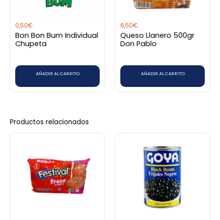
0,50
€
6,50
€
Bon Bon Bum Individual
Queso Llanero 500gr
Chupeta
Don Pablo
AÑADIR AL CARRITO
AÑADIR AL CARRITO
Productos relacionados
Rango
Este
de
producto
precios:
desde
tiene
0,40€
hasta
múltiples
3,20€
variantes.
Las
opciones