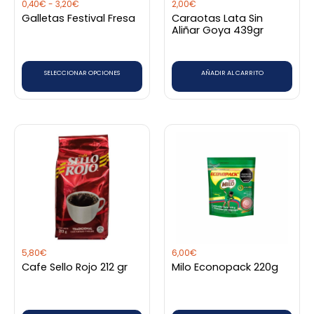
0,40
€
-
3,20
€
2,00
€
se
Galletas Festival Fresa
Caraotas Lata Sin
pueden
Aliñar Goya 439gr
elegir
en
SELECCIONAR OPCIONES
AÑADIR AL CARRITO
la
página
de
producto
5,80
€
6,00
€
Cafe Sello Rojo 212 gr
Milo Econopack 220g