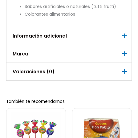
Sabores artificiales o naturales (tutti frutti)
Colorantes alimentarios
Información adicional
Marca
Peso
0,6 kg
Marca
Valoraciones (0)
super de alimentos
No hay valoraciones aún.
También te recomendamos…
Sé el primero en valorar “Barrilete
bolsa 40 und”
Debes
acceder
para publicar una valoración.