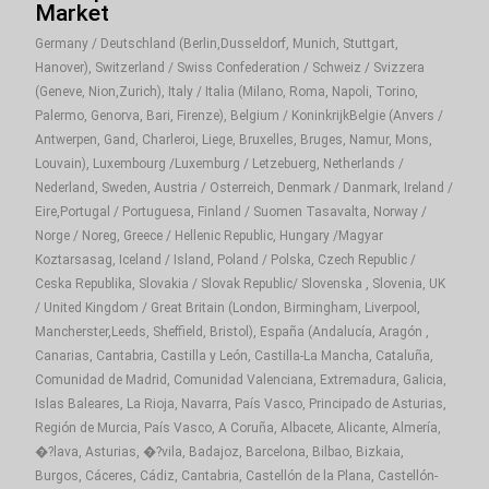
Market
Germany / Deutschland (Berlin,Dusseldorf, Munich, Stuttgart,
Hanover), Switzerland / Swiss Confederation / Schweiz / Svizzera
(Geneve, Nion,Zurich), Italy / Italia (Milano, Roma, Napoli, Torino,
Palermo, Genorva, Bari, Firenze), Belgium / KoninkrijkBelgie (Anvers /
Antwerpen, Gand, Charleroi, Liege, Bruxelles, Bruges, Namur, Mons,
Louvain), Luxembourg /Luxemburg / Letzebuerg, Netherlands /
Nederland, Sweden, Austria / Osterreich, Denmark / Danmark, Ireland /
Eire,Portugal / Portuguesa, Finland / Suomen Tasavalta, Norway /
Norge / Noreg, Greece / Hellenic Republic, Hungary /Magyar
Koztarsasag, Iceland / Island, Poland / Polska, Czech Republic /
Ceska Republika, Slovakia / Slovak Republic/ Slovenska , Slovenia, UK
/ United Kingdom / Great Britain (London, Birmingham, Liverpool,
Mancherster,Leeds, Sheffield, Bristol), España (Andalucía, Aragón ,
Canarias, Cantabria, Castilla y León, Castilla-La Mancha, Cataluña,
Comunidad de Madrid, Comunidad Valenciana, Extremadura, Galicia,
Islas Baleares, La Rioja, Navarra, País Vasco, Principado de Asturias,
Región de Murcia, País Vasco, A Coruña, Albacete, Alicante, Almería,
�?lava, Asturias, �?vila, Badajoz, Barcelona, Bilbao, Bizkaia,
Burgos, Cáceres, Cádiz, Cantabria, Castellón de la Plana, Castellón-