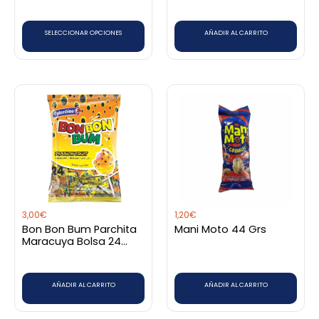
elegir
en
SELECCIONAR OPCIONES
AÑADIR AL CARRITO
la
página
de
producto
3,00
€
1,20
€
Bon Bon Bum Parchita
Mani Moto 44 Grs
Maracuya Bolsa 24
Unidades
AÑADIR AL CARRITO
AÑADIR AL CARRITO