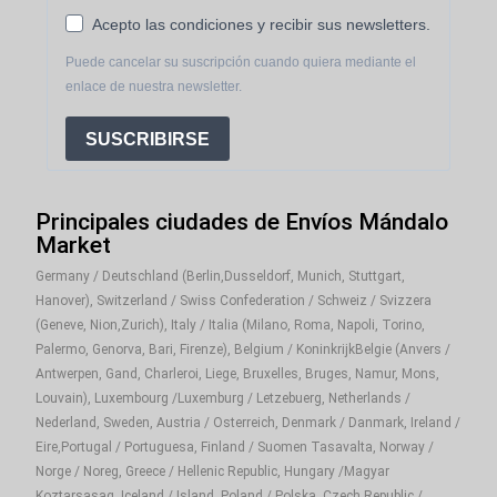
Acepto las condiciones y recibir sus newsletters.
Puede cancelar su suscripción cuando quiera mediante el
enlace de nuestra newsletter.
SUSCRIBIRSE
Principales ciudades de Envíos Mándalo
Market
Germany / Deutschland (Berlin,Dusseldorf, Munich, Stuttgart,
Hanover), Switzerland / Swiss Confederation / Schweiz / Svizzera
(Geneve, Nion,Zurich), Italy / Italia (Milano, Roma, Napoli, Torino,
Palermo, Genorva, Bari, Firenze), Belgium / KoninkrijkBelgie (Anvers /
Antwerpen, Gand, Charleroi, Liege, Bruxelles, Bruges, Namur, Mons,
Louvain), Luxembourg /Luxemburg / Letzebuerg, Netherlands /
Nederland, Sweden, Austria / Osterreich, Denmark / Danmark, Ireland /
Eire,Portugal / Portuguesa, Finland / Suomen Tasavalta, Norway /
Norge / Noreg, Greece / Hellenic Republic, Hungary /Magyar
Koztarsasag, Iceland / Island, Poland / Polska, Czech Republic /