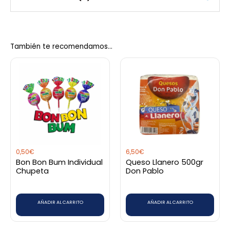
Arcor
No hay valoraciones aún.
También te recomendamos…
Sé el primero en valorar
“Bombones Blancos Bon Bon”
Debes
acceder
para publicar una valoración.
0,50
€
6,50
€
Bon Bon Bum Individual
Queso Llanero 500gr
Chupeta
Don Pablo
AÑADIR AL CARRITO
AÑADIR AL CARRITO