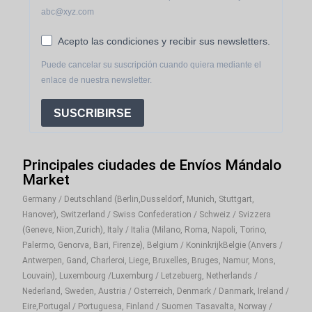
abc@xyz.com
Acepto las condiciones y recibir sus newsletters.
Puede cancelar su suscripción cuando quiera mediante el
enlace de nuestra newsletter.
SUSCRIBIRSE
Principales ciudades de Envíos Mándalo
Market
Germany / Deutschland (Berlin,Dusseldorf, Munich, Stuttgart,
Hanover), Switzerland / Swiss Confederation / Schweiz / Svizzera
(Geneve, Nion,Zurich), Italy / Italia (Milano, Roma, Napoli, Torino,
Palermo, Genorva, Bari, Firenze), Belgium / KoninkrijkBelgie (Anvers /
Antwerpen, Gand, Charleroi, Liege, Bruxelles, Bruges, Namur, Mons,
Louvain), Luxembourg /Luxemburg / Letzebuerg, Netherlands /
Nederland, Sweden, Austria / Osterreich, Denmark / Danmark, Ireland /
Eire,Portugal / Portuguesa, Finland / Suomen Tasavalta, Norway /