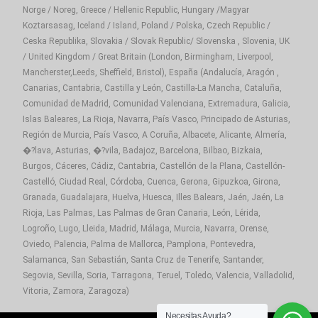
Norge / Noreg, Greece / Hellenic Republic, Hungary /Magyar
Koztarsasag, Iceland / Island, Poland / Polska, Czech Republic /
Ceska Republika, Slovakia / Slovak Republic/ Slovenska , Slovenia, UK
/ United Kingdom / Great Britain (London, Birmingham, Liverpool,
Mancherster,Leeds, Sheffield, Bristol), España (Andalucía, Aragón ,
Canarias, Cantabria, Castilla y León, Castilla-La Mancha, Cataluña,
Comunidad de Madrid, Comunidad Valenciana, Extremadura, Galicia,
Islas Baleares, La Rioja, Navarra, País Vasco, Principado de Asturias,
Región de Murcia, País Vasco, A Coruña, Albacete, Alicante, Almería,
�?lava, Asturias, �?vila, Badajoz, Barcelona, Bilbao, Bizkaia,
Burgos, Cáceres, Cádiz, Cantabria, Castellón de la Plana, Castellón-
Castelló, Ciudad Real, Córdoba, Cuenca, Gerona, Gipuzkoa, Girona,
Granada, Guadalajara, Huelva, Huesca, Illes Balears, Jaén, Jaén, La
Rioja, Las Palmas, Las Palmas de Gran Canaria, León, Lérida,
Logroño, Lugo, Lleida, Madrid, Málaga, Murcia, Navarra, Orense,
Oviedo, Palencia, Palma de Mallorca, Pamplona, Pontevedra,
Salamanca, San Sebastián, Santa Cruz de Tenerife, Santander,
Segovia, Sevilla, Soria, Tarragona, Teruel, Toledo, Valencia, Valladolid,
Vitoria, Zamora, Zaragoza)
Necesitas Ayuda?