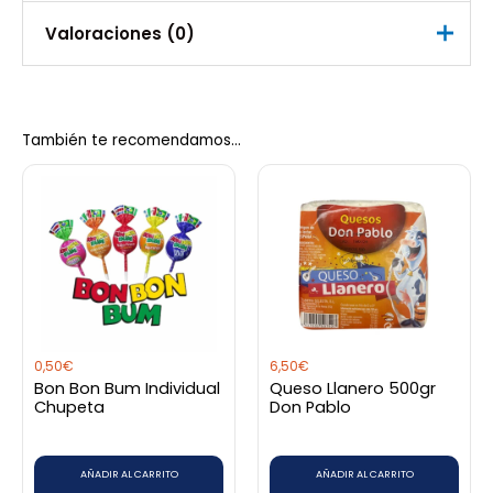
Marca
Valoraciones (0)
Arcor
No hay valoraciones aún.
También te recomendamos…
Sé el primero en valorar
“Bombones Oscuros Caja 30 Und
Bon Bon”
Debes
acceder
para publicar una valoración.
0,50
€
6,50
€
Bon Bon Bum Individual
Queso Llanero 500gr
Chupeta
Don Pablo
AÑADIR AL CARRITO
AÑADIR AL CARRITO