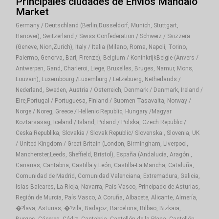
Principales ciudades de Envíos Mándalo
Market
Germany / Deutschland (Berlin,Dusseldorf, Munich, Stuttgart,
Hanover), Switzerland / Swiss Confederation / Schweiz / Svizzera
(Geneve, Nion,Zurich), Italy / Italia (Milano, Roma, Napoli, Torino,
Palermo, Genorva, Bari, Firenze), Belgium / KoninkrijkBelgie (Anvers /
Antwerpen, Gand, Charleroi, Liege, Bruxelles, Bruges, Namur, Mons,
Louvain), Luxembourg /Luxemburg / Letzebuerg, Netherlands /
Nederland, Sweden, Austria / Osterreich, Denmark / Danmark, Ireland /
Eire,Portugal / Portuguesa, Finland / Suomen Tasavalta, Norway /
Norge / Noreg, Greece / Hellenic Republic, Hungary /Magyar
Koztarsasag, Iceland / Island, Poland / Polska, Czech Republic /
Ceska Republika, Slovakia / Slovak Republic/ Slovenska , Slovenia, UK
/ United Kingdom / Great Britain (London, Birmingham, Liverpool,
Mancherster,Leeds, Sheffield, Bristol), España (Andalucía, Aragón ,
Canarias, Cantabria, Castilla y León, Castilla-La Mancha, Cataluña,
Comunidad de Madrid, Comunidad Valenciana, Extremadura, Galicia,
Islas Baleares, La Rioja, Navarra, País Vasco, Principado de Asturias,
Región de Murcia, País Vasco, A Coruña, Albacete, Alicante, Almería,
�?lava, Asturias, �?vila, Badajoz, Barcelona, Bilbao, Bizkaia,