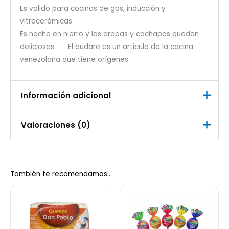
Es valido para cocinas de gas, inducción y
vitrocerámicas
Es hecho en hierro y las arepas y cachapas quedan
deliciosas. El budare es un articulo de la cocina
venezolana que tiene orígenes
Información adicional
Valoraciones (0)
Peso
3,00 kg
No hay valoraciones aún.
También te recomendamos…
Sé el primero en valorar “Budare
Caracas 32 cm”
Debes
acceder
para publicar una valoración.