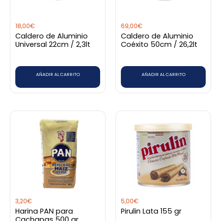
18,00
€
69,00
€
Caldero de Aluminio
Caldero de Aluminio
Universal 22cm / 2,3lt
Coéxito 50cm / 26,2lt
AÑADIR AL CARRITO
AÑADIR AL CARRITO
3,20
€
5,00
€
Harina PAN para
Pirulin Lata 155 gr
Cachapas 500 gr