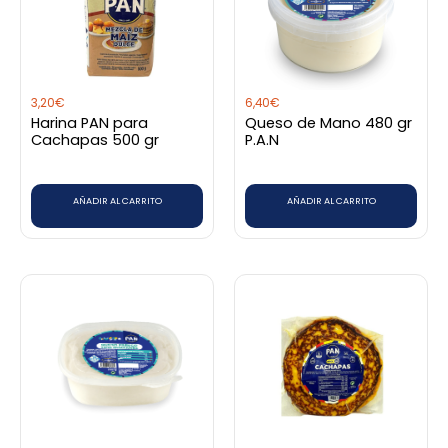
3,20
€
6,40
€
Harina PAN para
Queso de Mano 480 gr
Cachapas 500 gr
P.A.N
AÑADIR AL CARRITO
AÑADIR AL CARRITO