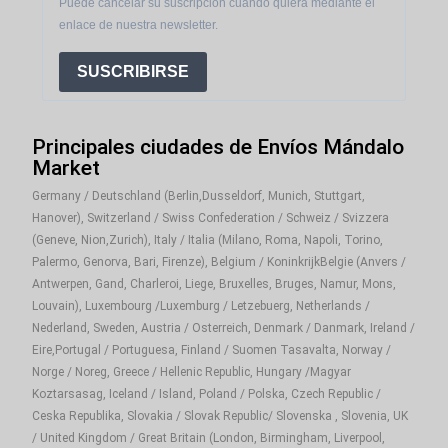
Puede cancelar su suscripción cuando quiera mediante el
enlace de nuestra newsletter.
SUSCRIBIRSE
Principales ciudades de Envíos Mándalo
Market
Germany / Deutschland (Berlin,Dusseldorf, Munich, Stuttgart,
Hanover), Switzerland / Swiss Confederation / Schweiz / Svizzera
(Geneve, Nion,Zurich), Italy / Italia (Milano, Roma, Napoli, Torino,
Palermo, Genorva, Bari, Firenze), Belgium / KoninkrijkBelgie (Anvers /
Antwerpen, Gand, Charleroi, Liege, Bruxelles, Bruges, Namur, Mons,
Louvain), Luxembourg /Luxemburg / Letzebuerg, Netherlands /
Nederland, Sweden, Austria / Osterreich, Denmark / Danmark, Ireland /
Eire,Portugal / Portuguesa, Finland / Suomen Tasavalta, Norway /
Norge / Noreg, Greece / Hellenic Republic, Hungary /Magyar
Koztarsasag, Iceland / Island, Poland / Polska, Czech Republic /
Ceska Republika, Slovakia / Slovak Republic/ Slovenska , Slovenia, UK
/ United Kingdom / Great Britain (London, Birmingham, Liverpool,