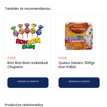
También te recomendamos…
Sé el primero en valorar “Caldero
De Alumino 42 Cm”
Debes
acceder
para publicar una valoración.
0,50
€
6,50
€
Bon Bon Bum Individual
Queso Llanero 500gr
Chupeta
Don Pablo
AÑADIR AL CARRITO
AÑADIR AL CARRITO
Productos relacionados