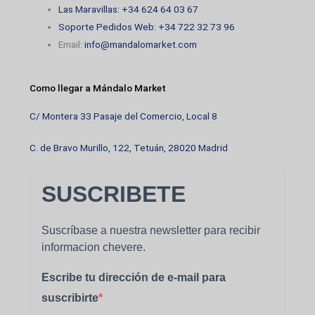
carrito y finaliza la compra en pocos pasos. Nos
Las Maravillas: +34 624 64 03 67
encargamos de embalar tu pedido con cuidado para
Soporte Pedidos Web: +34 722 32 73 96
que llegue fresco y en perfecto estado.
Email:
info@mandalomarket.com
Realizamos envíos a toda la Unión Europea: Madrid,
Como llegar a Mándalo Market
París, Berlín, Roma, Lisboa… estés donde estés, tu
despensa latina te espera. Queremos que disfrutes
C/ Montera 33 Pasaje del Comercio, Local 8
de la comodidad de comprar online sin renunciar a la
cercanía y el servicio personalizado.
C. de Bravo Murillo, 122, Tetuán, 28020 Madrid
Si tienes un restaurante, tienda o negocio latino,
SUSCRIBETE
también puedes contar con nosotros para pedidos al
por mayor. Siempre con atención directa, asesoría y
un stock variado de productos Goya y otras marcas
Suscríbase a nuestra newsletter para recibir
informacion chevere.
top.
Escribe tu dirección de e-mail para
Mándalo Market: tu tienda online para encontrar Goya
suscribirte
y más