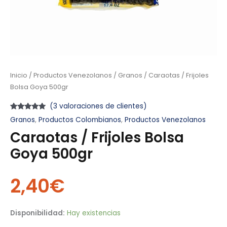
Inicio
/
Productos Venezolanos
/
Granos
/ Caraotas / Frijoles
Bolsa Goya 500gr
(
3
valoraciones de clientes)
Valorado
3
Granos
,
Productos Colombianos
,
Productos Venezolanos
con
5.00
de
5 en base a
Caraotas / Frijoles Bolsa
valoraciones
de clientes
Goya 500gr
2,40
€
Disponibilidad:
Hay existencias