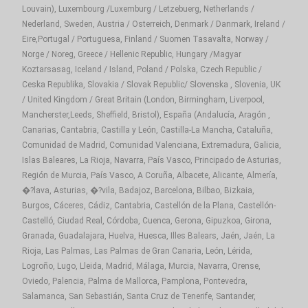
Louvain), Luxembourg /Luxemburg / Letzebuerg, Netherlands /
Nederland, Sweden, Austria / Osterreich, Denmark / Danmark, Ireland /
Eire,Portugal / Portuguesa, Finland / Suomen Tasavalta, Norway /
Norge / Noreg, Greece / Hellenic Republic, Hungary /Magyar
Koztarsasag, Iceland / Island, Poland / Polska, Czech Republic /
Ceska Republika, Slovakia / Slovak Republic/ Slovenska , Slovenia, UK
/ United Kingdom / Great Britain (London, Birmingham, Liverpool,
Mancherster,Leeds, Sheffield, Bristol), España (Andalucía, Aragón ,
Canarias, Cantabria, Castilla y León, Castilla-La Mancha, Cataluña,
Comunidad de Madrid, Comunidad Valenciana, Extremadura, Galicia,
Islas Baleares, La Rioja, Navarra, País Vasco, Principado de Asturias,
Región de Murcia, País Vasco, A Coruña, Albacete, Alicante, Almería,
�?lava, Asturias, �?vila, Badajoz, Barcelona, Bilbao, Bizkaia,
Burgos, Cáceres, Cádiz, Cantabria, Castellón de la Plana, Castellón-
Castelló, Ciudad Real, Córdoba, Cuenca, Gerona, Gipuzkoa, Girona,
Granada, Guadalajara, Huelva, Huesca, Illes Balears, Jaén, Jaén, La
Rioja, Las Palmas, Las Palmas de Gran Canaria, León, Lérida,
Logroño, Lugo, Lleida, Madrid, Málaga, Murcia, Navarra, Orense,
Oviedo, Palencia, Palma de Mallorca, Pamplona, Pontevedra,
Salamanca, San Sebastián, Santa Cruz de Tenerife, Santander,