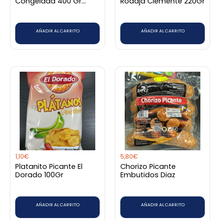
Congelada 400 Gr
Rodaja Clemente 220Gr
Goya
AÑADIR AL CARRITO
AÑADIR AL CARRITO
1,10
€
5,80
€
Platanito Picante El
Chorizo Picante
Dorado 100Gr
Embutidos Diaz
AÑADIR AL CARRITO
AÑADIR AL CARRITO