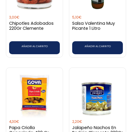
3,00
€
5,10
€
Chipotles Adobados
Salsa Valentina Muy
220Gr Clemente
Picante 1 Litro
AÑADIR AL CARRITO
AÑADIR AL CARRITO
4,30
€
2,20
€
Papa Criolla
Jalapeño Nachos En