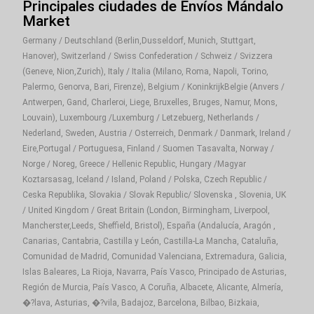
Principales ciudades de Envíos Mándalo
Market
Germany / Deutschland (Berlin,Dusseldorf, Munich, Stuttgart,
Hanover), Switzerland / Swiss Confederation / Schweiz / Svizzera
(Geneve, Nion,Zurich), Italy / Italia (Milano, Roma, Napoli, Torino,
Palermo, Genorva, Bari, Firenze), Belgium / KoninkrijkBelgie (Anvers /
Antwerpen, Gand, Charleroi, Liege, Bruxelles, Bruges, Namur, Mons,
Louvain), Luxembourg /Luxemburg / Letzebuerg, Netherlands /
Nederland, Sweden, Austria / Osterreich, Denmark / Danmark, Ireland /
Eire,Portugal / Portuguesa, Finland / Suomen Tasavalta, Norway /
Norge / Noreg, Greece / Hellenic Republic, Hungary /Magyar
Koztarsasag, Iceland / Island, Poland / Polska, Czech Republic /
Ceska Republika, Slovakia / Slovak Republic/ Slovenska , Slovenia, UK
/ United Kingdom / Great Britain (London, Birmingham, Liverpool,
Mancherster,Leeds, Sheffield, Bristol), España (Andalucía, Aragón ,
Canarias, Cantabria, Castilla y León, Castilla-La Mancha, Cataluña,
Comunidad de Madrid, Comunidad Valenciana, Extremadura, Galicia,
Islas Baleares, La Rioja, Navarra, País Vasco, Principado de Asturias,
Región de Murcia, País Vasco, A Coruña, Albacete, Alicante, Almería,
�?lava, Asturias, �?vila, Badajoz, Barcelona, Bilbao, Bizkaia,