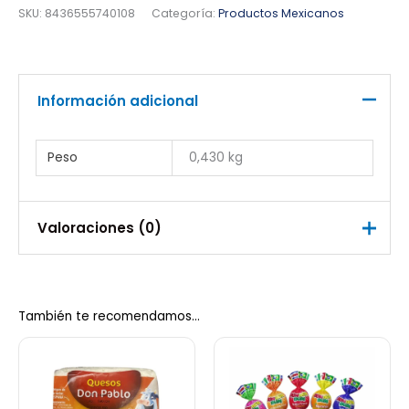
SKU:
8436555740108
Categoría:
Productos Mexicanos
Información adicional
Peso
0,430 kg
Valoraciones (0)
No hay valoraciones aún.
También te recomendamos…
Sé el primero en valorar “Caraotas
Frijoles Rojo El Plebeyo 425Ml”
Debes
acceder
para publicar una valoración.