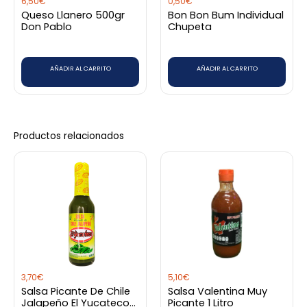
6,50
€
0,50
€
Queso Llanero 500gr
Bon Bon Bum Individual
Don Pablo
Chupeta
AÑADIR AL CARRITO
AÑADIR AL CARRITO
Productos relacionados
3,70
€
5,10
€
Salsa Picante De Chile
Salsa Valentina Muy
Jalapeño El Yucateco
Picante 1 Litro