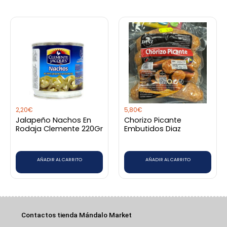
2,20
€
5,80
€
Jalapeño Nachos En
Chorizo Picante
Rodaja Clemente 220Gr
Embutidos Diaz
AÑADIR AL CARRITO
AÑADIR AL CARRITO
Contactos tienda Mándalo Market