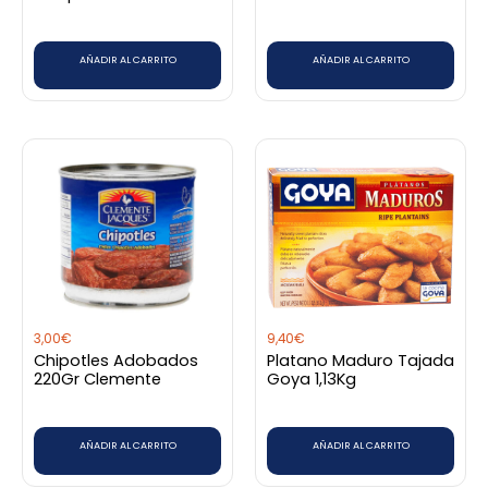
150Ml
AÑADIR AL CARRITO
AÑADIR AL CARRITO
3,00
€
9,40
€
Chipotles Adobados
Platano Maduro Tajada
220Gr Clemente
Goya 1,13Kg
AÑADIR AL CARRITO
AÑADIR AL CARRITO