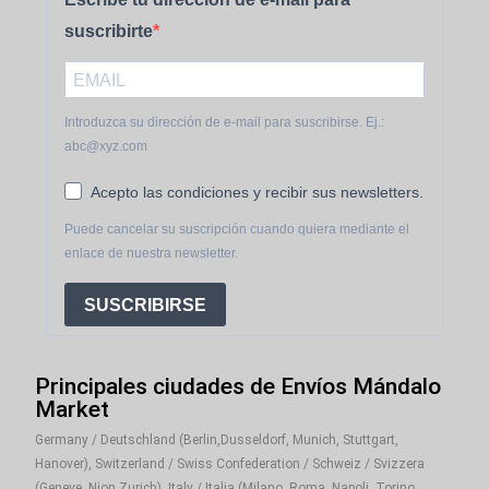
suscribirte
Introduzca su dirección de e-mail para suscribirse. Ej.:
abc@xyz.com
Acepto las condiciones y recibir sus newsletters.
Puede cancelar su suscripción cuando quiera mediante el
enlace de nuestra newsletter.
SUSCRIBIRSE
Principales ciudades de Envíos Mándalo
Market
Germany / Deutschland (Berlin,Dusseldorf, Munich, Stuttgart,
Hanover), Switzerland / Swiss Confederation / Schweiz / Svizzera
(Geneve, Nion,Zurich), Italy / Italia (Milano, Roma, Napoli, Torino,