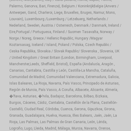
Palermo, Genorva, Bari, Firenze), Belgium / KoninkrijkBelgie (Anvers /
Antwerpen, Gand, Charleroi, Liege, Bruxelles, Bruges, Namur, Mons,
Louvain), Luxembourg /Luxemburg / Letzebuerg, Netherlands /
Nederland, Sweden, Austria / Osterreich, Denmark / Danmark, Ireland /
Eire,Portugal / Portuguesa, Finland / Suomen Tasavalta, Norway /
Norge / Noreg, Greece / Hellenic Republic, Hungary /Magyar
Koztarsasag, Iceland / Island, Poland / Polska, Czech Republic /
Ceska Republika, Slovakia / Slovak Republic/ Slovenska , Slovenia, UK
/ United Kingdom / Great Britain (London, Birmingham, Liverpool,
Mancherster,Leeds, Sheffield, Bristol), España (Andalucía, Aragón ,
Canarias, Cantabria, Castilla y León, Castilla-La Mancha, Cataluña,
Comunidad de Madrid, Comunidad Valenciana, Extremadura, Galicia,
Islas Baleares, La Rioja, Navarra, País Vasco, Principado de Asturias,
Región de Murcia, País Vasco, A Coruña, Albacete, Alicante, Almería,
�?lava, Asturias, �?vila, Badajoz, Barcelona, Bilbao, Bizkaia,
Burgos, Cáceres, Cádiz, Cantabria, Castellón de la Plana, Castellón-
Castelló, Ciudad Real, Córdoba, Cuenca, Gerona, Gipuzkoa, Girona,
Granada, Guadalajara, Huelva, Huesca, Illes Balears, Jaén, Jaén, La
Rioja, Las Palmas, Las Palmas de Gran Canaria, León, Lérida,
Logroño, Lugo, Lleida, Madrid, Málaga, Murcia, Navarra, Orense,