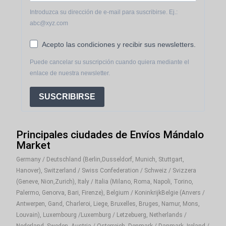
Introduzca su dirección de e-mail para suscribirse. Ej.:
abc@xyz.com
Acepto las condiciones y recibir sus newsletters.
Puede cancelar su suscripción cuando quiera mediante el
enlace de nuestra newsletter.
SUSCRIBIRSE
Principales ciudades de Envíos Mándalo
Market
Germany / Deutschland (Berlin,Dusseldorf, Munich, Stuttgart,
Hanover), Switzerland / Swiss Confederation / Schweiz / Svizzera
(Geneve, Nion,Zurich), Italy / Italia (Milano, Roma, Napoli, Torino,
Palermo, Genorva, Bari, Firenze), Belgium / KoninkrijkBelgie (Anvers /
Antwerpen, Gand, Charleroi, Liege, Bruxelles, Bruges, Namur, Mons,
Louvain), Luxembourg /Luxemburg / Letzebuerg, Netherlands /
Nederland, Sweden, Austria / Osterreich, Denmark / Danmark, Ireland /