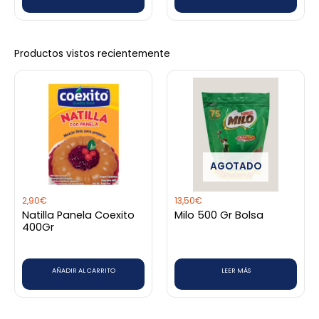
página
página
de
de
producto
producto
Productos vistos recientemente
AGOTADO
2,90
€
13,50
€
Natilla Panela Coexito
Milo 500 Gr Bolsa
400Gr
AÑADIR AL CARRITO
LEER MÁS