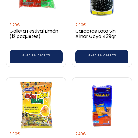
3,20
€
2,00
€
Galleta Festival Limón
Caraotas Lata Sin
(12 paquetes)
Aliñar Goya 439gr
AÑADIR AL CARRITO
AÑADIR AL CARRITO
3,00
€
2,40
€