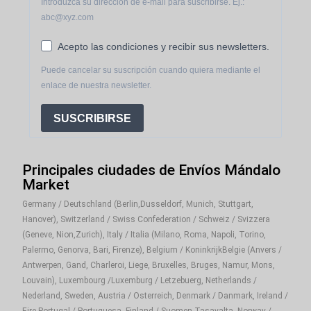
Introduzca su dirección de e-mail para suscribirse. Ej.:
abc@xyz.com
Acepto las condiciones y recibir sus newsletters.
Puede cancelar su suscripción cuando quiera mediante el
enlace de nuestra newsletter.
SUSCRIBIRSE
Principales ciudades de Envíos Mándalo
Market
Germany / Deutschland (Berlin,Dusseldorf, Munich, Stuttgart,
Hanover), Switzerland / Swiss Confederation / Schweiz / Svizzera
(Geneve, Nion,Zurich), Italy / Italia (Milano, Roma, Napoli, Torino,
Palermo, Genorva, Bari, Firenze), Belgium / KoninkrijkBelgie (Anvers /
Antwerpen, Gand, Charleroi, Liege, Bruxelles, Bruges, Namur, Mons,
Louvain), Luxembourg /Luxemburg / Letzebuerg, Netherlands /
Nederland, Sweden, Austria / Osterreich, Denmark / Danmark, Ireland /