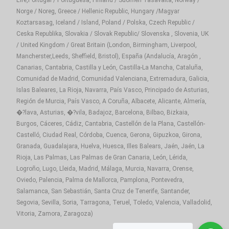
Eire,Portugal / Portuguesa, Finland / Suomen Tasavalta, Norway /
Norge / Noreg, Greece / Hellenic Republic, Hungary /Magyar
Koztarsasag, Iceland / Island, Poland / Polska, Czech Republic /
Ceska Republika, Slovakia / Slovak Republic/ Slovenska , Slovenia, UK
/ United Kingdom / Great Britain (London, Birmingham, Liverpool,
Mancherster,Leeds, Sheffield, Bristol), España (Andalucía, Aragón ,
Canarias, Cantabria, Castilla y León, Castilla-La Mancha, Cataluña,
Comunidad de Madrid, Comunidad Valenciana, Extremadura, Galicia,
Islas Baleares, La Rioja, Navarra, País Vasco, Principado de Asturias,
Región de Murcia, País Vasco, A Coruña, Albacete, Alicante, Almería,
�?lava, Asturias, �?vila, Badajoz, Barcelona, Bilbao, Bizkaia,
Burgos, Cáceres, Cádiz, Cantabria, Castellón de la Plana, Castellón-
Castelló, Ciudad Real, Córdoba, Cuenca, Gerona, Gipuzkoa, Girona,
Granada, Guadalajara, Huelva, Huesca, Illes Balears, Jaén, Jaén, La
Rioja, Las Palmas, Las Palmas de Gran Canaria, León, Lérida,
Logroño, Lugo, Lleida, Madrid, Málaga, Murcia, Navarra, Orense,
Oviedo, Palencia, Palma de Mallorca, Pamplona, Pontevedra,
Salamanca, San Sebastián, Santa Cruz de Tenerife, Santander,
Segovia, Sevilla, Soria, Tarragona, Teruel, Toledo, Valencia, Valladolid,
Vitoria, Zamora, Zaragoza)