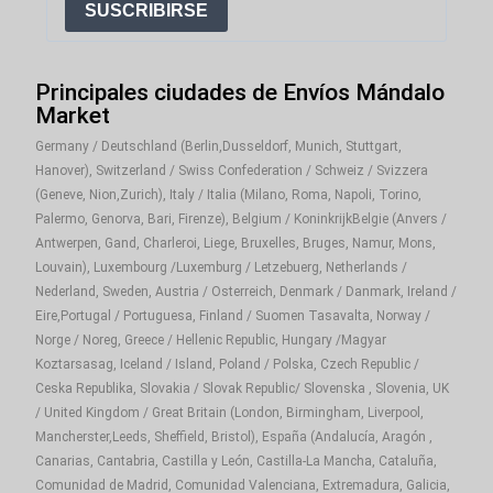
SUSCRIBIRSE
Principales ciudades de Envíos Mándalo
Market
Germany / Deutschland (Berlin,Dusseldorf, Munich, Stuttgart,
Hanover), Switzerland / Swiss Confederation / Schweiz / Svizzera
(Geneve, Nion,Zurich), Italy / Italia (Milano, Roma, Napoli, Torino,
Palermo, Genorva, Bari, Firenze), Belgium / KoninkrijkBelgie (Anvers /
Antwerpen, Gand, Charleroi, Liege, Bruxelles, Bruges, Namur, Mons,
Louvain), Luxembourg /Luxemburg / Letzebuerg, Netherlands /
Nederland, Sweden, Austria / Osterreich, Denmark / Danmark, Ireland /
Eire,Portugal / Portuguesa, Finland / Suomen Tasavalta, Norway /
Norge / Noreg, Greece / Hellenic Republic, Hungary /Magyar
Koztarsasag, Iceland / Island, Poland / Polska, Czech Republic /
Ceska Republika, Slovakia / Slovak Republic/ Slovenska , Slovenia, UK
/ United Kingdom / Great Britain (London, Birmingham, Liverpool,
Mancherster,Leeds, Sheffield, Bristol), España (Andalucía, Aragón ,
Canarias, Cantabria, Castilla y León, Castilla-La Mancha, Cataluña,
Comunidad de Madrid, Comunidad Valenciana, Extremadura, Galicia,