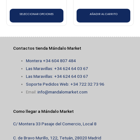
elegir
en
SELECCIONAR OPCIONES
AÑADIR AL CARRITO
la
página
de
producto
Contactos tienda Mándalo Market
Montera +34 604 807 484
Las Maravillas: +34 624 64 03 67
Las Maravillas: +34 624 64 03 67
Soporte Pedidos Web: +34 722 32 73 96
Email:
info@mandalomarket.com
Como llegar a Mándalo Market
C/ Montera 33 Pasaje del Comercio, Local 8
C. de Bravo Murillo, 122, Tetuán, 28020 Madrid