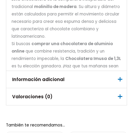
tradicional
molinillo de madera
. Su altura y diámetro
están calculados para permitir el movimiento circular
necesario para crear esa espuma densa y deliciosa
que caracteriza al chocolate colombiano y
latinoamericano.
Si buscas
comprar una chocolatera de aluminio
online
que combine resistencia, tradición y un
rendimiento impecable, la
Chocolatera Imusa de 1,3L
es tu elección ganadora. ¡Haz que tus mañanas sean
especiales y revive el sabor de la cocina de la abuela
Información adicional
en tu propia casa!
Valoraciones (0)
Peso
0,7 kg
No hay valoraciones aún.
También te recomendamos…