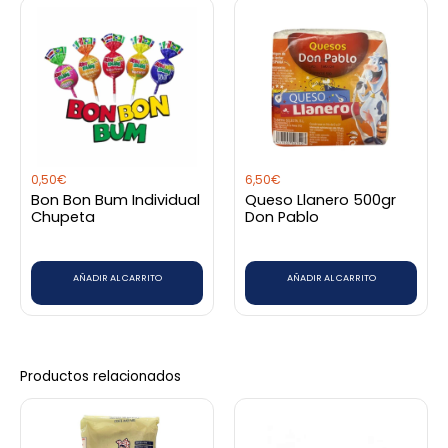
Sé el primero en valorar
“Chocolatera Imusa 1,3 Litros”
Debes
acceder
para publicar una valoración.
0,50
€
6,50
€
Bon Bon Bum Individual
Queso Llanero 500gr
Chupeta
Don Pablo
AÑADIR AL CARRITO
AÑADIR AL CARRITO
Productos relacionados