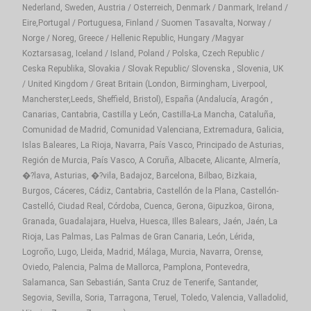
Nederland, Sweden, Austria / Osterreich, Denmark / Danmark, Ireland /
Eire,Portugal / Portuguesa, Finland / Suomen Tasavalta, Norway /
Norge / Noreg, Greece / Hellenic Republic, Hungary /Magyar
Koztarsasag, Iceland / Island, Poland / Polska, Czech Republic /
Ceska Republika, Slovakia / Slovak Republic/ Slovenska , Slovenia, UK
/ United Kingdom / Great Britain (London, Birmingham, Liverpool,
Mancherster,Leeds, Sheffield, Bristol), España (Andalucía, Aragón ,
Canarias, Cantabria, Castilla y León, Castilla-La Mancha, Cataluña,
Comunidad de Madrid, Comunidad Valenciana, Extremadura, Galicia,
Islas Baleares, La Rioja, Navarra, País Vasco, Principado de Asturias,
Región de Murcia, País Vasco, A Coruña, Albacete, Alicante, Almería,
�?lava, Asturias, �?vila, Badajoz, Barcelona, Bilbao, Bizkaia,
Burgos, Cáceres, Cádiz, Cantabria, Castellón de la Plana, Castellón-
Castelló, Ciudad Real, Córdoba, Cuenca, Gerona, Gipuzkoa, Girona,
Granada, Guadalajara, Huelva, Huesca, Illes Balears, Jaén, Jaén, La
Rioja, Las Palmas, Las Palmas de Gran Canaria, León, Lérida,
Logroño, Lugo, Lleida, Madrid, Málaga, Murcia, Navarra, Orense,
Oviedo, Palencia, Palma de Mallorca, Pamplona, Pontevedra,
Salamanca, San Sebastián, Santa Cruz de Tenerife, Santander,
Segovia, Sevilla, Soria, Tarragona, Teruel, Toledo, Valencia, Valladolid,