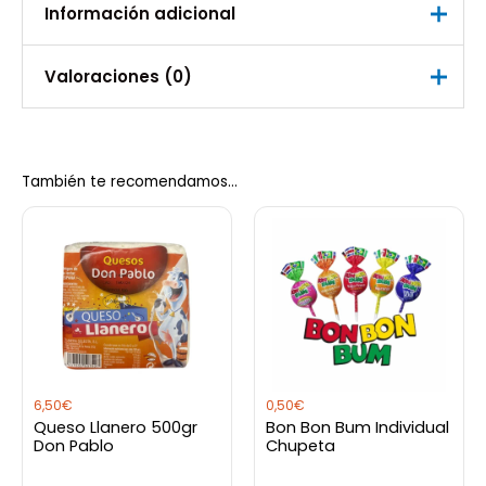
Información adicional
Valoraciones (0)
Peso
0,200 kg
No hay valoraciones aún.
También te recomendamos…
Sé el primero en valorar
“Chocolatera Imusa 2 Litros
(Olleta)”
Debes
acceder
para publicar una valoración.
6,50
€
0,50
€
Queso Llanero 500gr
Bon Bon Bum Individual
Don Pablo
Chupeta