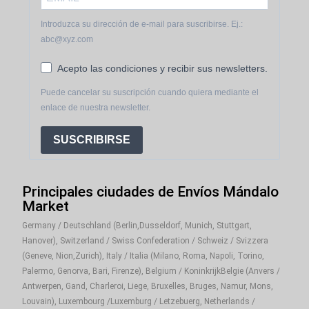
Introduzca su dirección de e-mail para suscribirse. Ej.:
abc@xyz.com
Acepto las condiciones y recibir sus newsletters.
Puede cancelar su suscripción cuando quiera mediante el
enlace de nuestra newsletter.
SUSCRIBIRSE
Principales ciudades de Envíos Mándalo
Market
Germany / Deutschland (Berlin,Dusseldorf, Munich, Stuttgart,
Hanover), Switzerland / Swiss Confederation / Schweiz / Svizzera
(Geneve, Nion,Zurich), Italy / Italia (Milano, Roma, Napoli, Torino,
Palermo, Genorva, Bari, Firenze), Belgium / KoninkrijkBelgie (Anvers /
Antwerpen, Gand, Charleroi, Liege, Bruxelles, Bruges, Namur, Mons,
Louvain), Luxembourg /Luxemburg / Letzebuerg, Netherlands /