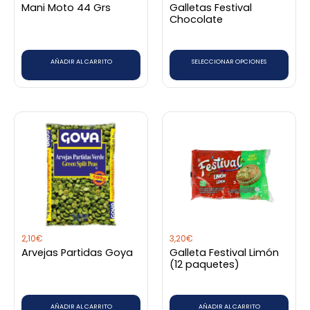
Mani Moto 44 Grs
Galletas Festival
pueden
Chocolate
elegir
en
AÑADIR AL CARRITO
SELECCIONAR OPCIONES
la
página
de
producto
2,10
€
3,20
€
Arvejas Partidas Goya
Galleta Festival Limón
(12 paquetes)
AÑADIR AL CARRITO
AÑADIR AL CARRITO