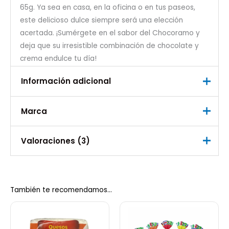
65g. Ya sea en casa, en la oficina o en tus paseos,
este delicioso dulce siempre será una elección
acertada. ¡Sumérgete en el sabor del Chocoramo y
deja que su irresistible combinación de chocolate y
crema endulce tu día!
Información adicional
Marca
Peso
0,070 kg
Marca
Valoraciones (3)
Ramo S.A
Valorado
Adriana L.
con
5
de 5
07/01/2025
También te recomendamos…
Muy rico