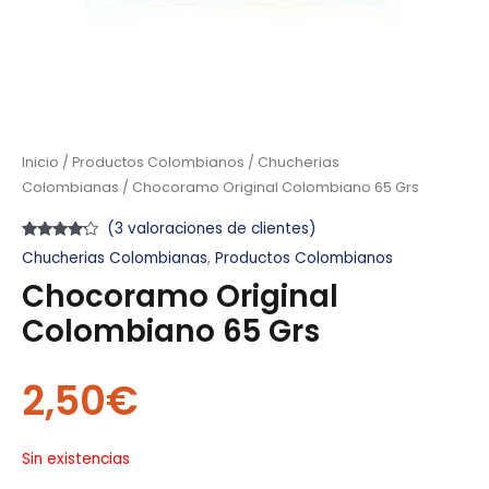
Inicio
/
Productos Colombianos
/
Chucherias
Colombianas
/ Chocoramo Original Colombiano 65 Grs
(
3
valoraciones de clientes)
Valorado
3
Chucherias Colombianas
,
Productos Colombianos
con
4.00
de 5 en
Chocoramo Original
base a
valoraciones
Colombiano 65 Grs
de
clientes
2,50
€
Sin existencias