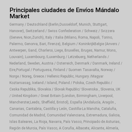
Principales ciudades de Envíos Mándalo
Market
Germany / Deutschland (Berlin,Dusseldorf, Munich, Stuttgart,
Hanover), Switzerland / Swiss Confederation / Schweiz / Svizzera
(Geneve, Nion,Zurich), Italy / Italia (Milano, Roma, Napoli, Torino,
Palermo, Genorva, Bari, Firenze), Belgium / KoninkrijkBelgie (Anvers /
Antwerpen, Gand, Charleroi, Liege, Bruxelles, Bruges, Namur, Mons,
Louvain), Luxembourg /Luxemburg / Letzebuerg, Netherlands /
Nederland, Sweden, Austria / Osterreich, Denmark / Danmark, Ireland /
Eire,Portugal / Portuguesa, Finland / Suomen Tasavalta, Norway /
Norge / Noreg, Greece / Hellenic Republic, Hungary /Magyar
Koztarsasag, Iceland / Island, Poland / Polska, Czech Republic /
Ceska Republika, Slovakia / Slovak Republic/ Slovenska , Slovenia, UK
/ United Kingdom / Great Britain (London, Birmingham, Liverpool,
Mancherster,Leeds, Sheffield, Bristol), España (Andalucía, Aragón ,
Canarias, Cantabria, Castilla y León, Castilla-La Mancha, Cataluña,
Comunidad de Madrid, Comunidad Valenciana, Extremadura, Galicia,
Islas Baleares, La Rioja, Navarra, País Vasco, Principado de Asturias,
Región de Murcia, País Vasco, A Coruña, Albacete, Alicante, Almería,