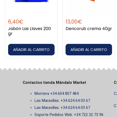
6,40
€
13,00
€
Jabón Las Llaves 200
Dencorub crema 40gr
gr
AÑADIR AL CARRITO
AÑADIR AL CARRITO
Contactos tienda Mándalo Market
C
Montera +34 604 807 484
C
Las Maravillas: +34 624 64 03 67
C
Las Maravillas: +34 624 64 03 67
Soporte Pedidos Web: +34 722 32 73 96