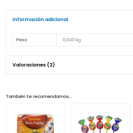
Información adicional
Peso
0,040 kg
Valoraciones (2)
Valorado
Yosmar Mendoza
con
5
de 5
05/02/2023
También te recomendamos…
Es el mejor para mí, entre el resto de las mar