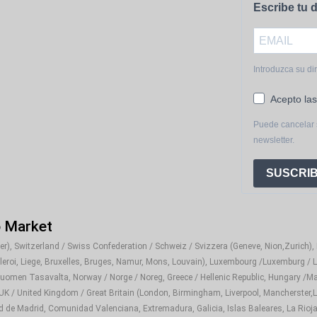
Escribe tu d
Introduzca su di
Acepto las
Puede cancelar 
newsletter.
SUSCRIB
o Market
), Switzerland / Swiss Confederation / Schweiz / Svizzera (Geneve, Nion,Zurich), It
rleroi, Liege, Bruxelles, Bruges, Namur, Mons, Louvain), Luxembourg /Luxemburg / L
Suomen Tasavalta, Norway / Norge / Noreg, Greece / Hellenic Republic, Hungary /Ma
 UK / United Kingdom / Great Britain (London, Birmingham, Liverpool, Mancherster,Le
d de Madrid, Comunidad Valenciana, Extremadura, Galicia, Islas Baleares, La Rioja