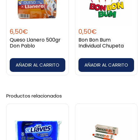
Valorado
Celeste Gabriela G.
con
5
de 5
01/02/2026
6,50
€
0,50
€
Añade una valoración
Queso Llanero 500gr
Bon Bon Bum
Debes
acceder
para publicar una valoración.
Don Pablo
Individual Chupeta
AÑADIR AL CARRITO
AÑADIR AL CARRITO
Productos relacionados