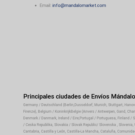
Email:
info@mandalomarket.com
Principales ciudades de Envíos Mándal
Germany / Deutschland (Berlin,Dusseldorf, Munich, Stuttgart, Hanover
Firenze), Belgium / KoninkrijkBelgie (Anvers / Antwerpen, Gand, Cha
Denmark / Danmark, Ireland / Eire,Portugal / Portuguesa, Finland / 
/ Ceska Republika, Slovakia / Slovak Republic/ Slovenska , Slovenia,
Cantabria, Castilla y León, Castilla-La Mancha, Cataluña, Comunida