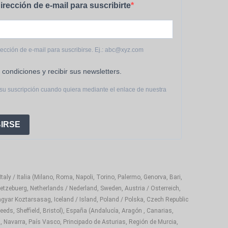
irección de e-mail para suscribirte
rección de e-mail para suscribirse. Ej.: abc@xyz.com
 condiciones y recibir sus newsletters.
su suscripción cuando quiera mediante el enlace de nuestra
IRSE
aly / Italia (Milano, Roma, Napoli, Torino, Palermo, Genorva, Bari,
etzebuerg, Netherlands / Nederland, Sweden, Austria / Osterreich,
gyar Koztarsasag, Iceland / Island, Poland / Polska, Czech Republic
eds, Sheffield, Bristol), España (Andalucía, Aragón , Canarias,
, Navarra, País Vasco, Principado de Asturias, Región de Murcia,