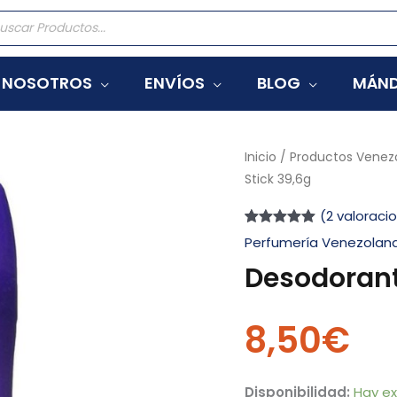
eda
tos
NOSOTROS
ENVÍOS
BLOG
MÁND
Desodorante
Inicio
/
Productos Venez
Stick 39,6g
Lady
Speed
(
2
valoracio
Stick
Valorado
2
Perfumería Venezolan
con
5.00
de
39,6g
5 en base a
Desodorant
cantidad
valoraciones
de clientes
8,50
€
Disponibilidad:
Hay ex