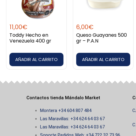
11,00
€
6,00
€
Toddy Hecho en
Queso Guayanes 500
Venezuela 400 gr
gr – P.A.N
AÑADIR AL CARRITO
AÑADIR AL CARRITO
Contactos tienda Mándalo Market
C
Montera +34 604 807 484
C
Las Maravillas: +34 624 64 03 67
C
Las Maravillas: +34 624 64 03 67
Soporte Pedidos Web: +34 722 32 73 96