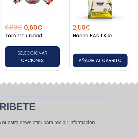
0,80€.
0,60€.
variantes.
Las
opciones
0,80
€
0,60
€
2,50
€
se
Toronto unidad
Harina PAN 1 Kilo
pueden
elegir
SELECCIONAR
en
OPCIONES
AÑADIR AL CARRITO
la
página
de
producto
RIBETE
 nuestra newsletter para recibir informacion