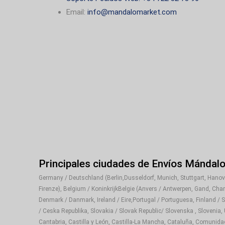
Email:
info@mandalomarket.com
Principales ciudades de Envíos Mándal
Germany / Deutschland (Berlin,Dusseldorf, Munich, Stuttgart, Hanover
Firenze), Belgium / KoninkrijkBelgie (Anvers / Antwerpen, Gand, Cha
Denmark / Danmark, Ireland / Eire,Portugal / Portuguesa, Finland / 
/ Ceska Republika, Slovakia / Slovak Republic/ Slovenska , Slovenia,
Cantabria, Castilla y León, Castilla-La Mancha, Cataluña, Comunida