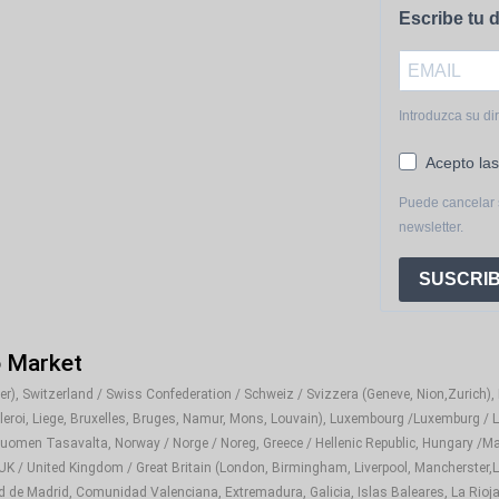
Escribe tu d
Introduzca su di
Acepto las
Puede cancelar 
newsletter.
SUSCRIB
o Market
), Switzerland / Swiss Confederation / Schweiz / Svizzera (Geneve, Nion,Zurich), It
rleroi, Liege, Bruxelles, Bruges, Namur, Mons, Louvain), Luxembourg /Luxemburg / L
Suomen Tasavalta, Norway / Norge / Noreg, Greece / Hellenic Republic, Hungary /Ma
 UK / United Kingdom / Great Britain (London, Birmingham, Liverpool, Mancherster,Le
d de Madrid, Comunidad Valenciana, Extremadura, Galicia, Islas Baleares, La Rioja