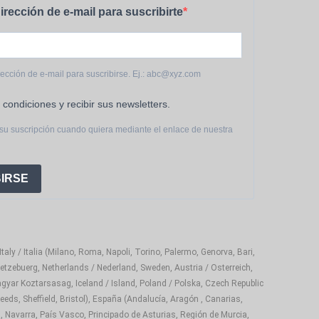
irección de e-mail para suscribirte
rección de e-mail para suscribirse. Ej.: abc@xyz.com
 condiciones y recibir sus newsletters.
su suscripción cuando quiera mediante el enlace de nuestra
IRSE
aly / Italia (Milano, Roma, Napoli, Torino, Palermo, Genorva, Bari,
etzebuerg, Netherlands / Nederland, Sweden, Austria / Osterreich,
gyar Koztarsasag, Iceland / Island, Poland / Polska, Czech Republic
eds, Sheffield, Bristol), España (Andalucía, Aragón , Canarias,
, Navarra, País Vasco, Principado de Asturias, Región de Murcia,