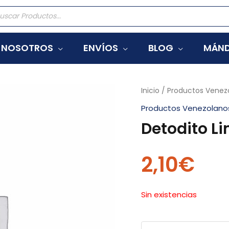
eda
tos
NOSOTROS
ENVÍOS
BLOG
MÁND
Inicio
/
Productos Venez
Productos Venezolano
Detodito L
2,10
€
Sin existencias