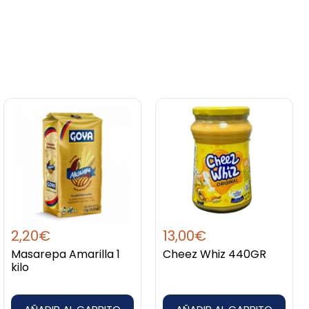
o que es
2,20
€
13,00
€
Masarepa Amarilla 1
Cheez Whiz 440GR
kilo