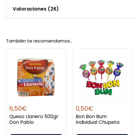
Valoraciones (26)
Peso
0,130 kg
Valorado
tati
con
5
de 5
04/03/2020
También te recomendamos…
Gracias. Recibido en el tiempo acordado.
Valorado
Rocco C.
con
5
de 5
12/11/2021
Perfecto estado conténtissimo y superanto
6,50
€
0,50
€
Queso Llanero 500gr
Bon Bon Bum
Don Pablo
Individual Chupeta
Valorado
henny w.
con
5
de 5
06/01/2022