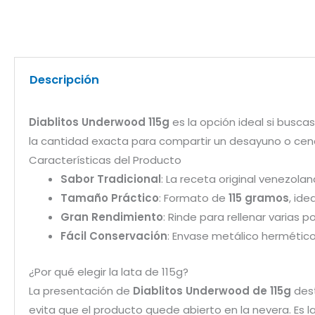
Descripción
Diablitos Underwood 115g
es la opción ideal si busca
la cantidad exacta para compartir un desayuno o cena
Características del Producto
Sabor Tradicional
: La receta original venezol
Tamaño Práctico
: Formato de
115 gramos
, id
Gran Rendimiento
: Rinde para rellenar varias 
Fácil Conservación
: Envase metálico hermético 
¿Por qué elegir la lata de 115g?
La presentación de
Diablitos Underwood de 115g
dest
evita que el producto quede abierto en la nevera. Es 