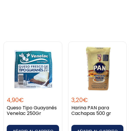
ho en Vnzla, con este producto no hay pele, lo que pagas es l
4,90
€
3,20
€
Queso Tipo Guayanés
Harina PAN para
Venelac 250Gr
Cachapas 500 gr