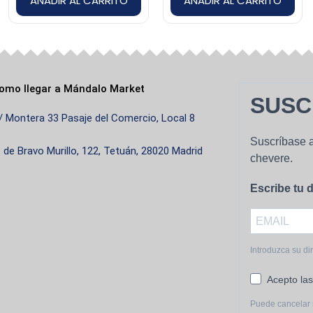
AÑADIR AL CARRITO
AÑADIR AL CARRITO
omo llegar a Mándalo Market
SUSC
/ Montera 33 Pasaje del Comercio, Local 8
/2022
Suscríbase a
. de Bravo Murillo, 122, Tetuán, 28020 Madrid
chevere.
Escribe tu d
Introduzca su di
Acepto las
Puede cancelar 