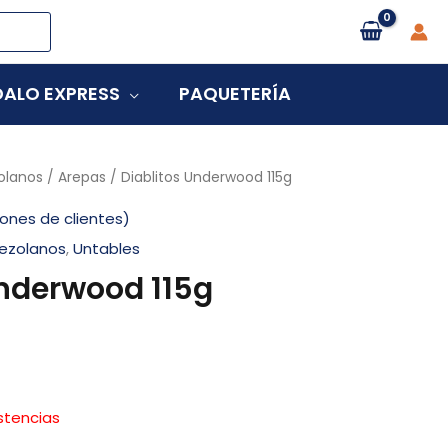
ALO EXPRESS
PAQUETERÍA
olanos
/
Arepas
/ Diablitos Underwood 115g
ones de clientes)
ezolanos
,
Untables
Underwood 115g
istencias