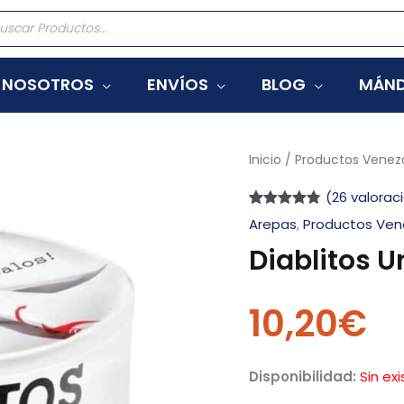
eda
tos
NOSOTROS
ENVÍOS
BLOG
MÁND
Inicio
/
Productos Venez
(
26
valoraci
Valorado
26
Arepas
,
Productos Ven
con
4.73
de
5 en base
Diablitos 
a
valoraciones
de clientes
10,20
€
Disponibilidad:
Sin ex