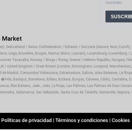
newsletter.
SUSCRIB
o Market
), Switzerland / Swiss Confederation / Schweiz / Svizzera (Geneve, Nion,Zurich), It
rleroi, Liege, Bruxelles, Bruges, Namur, Mons, Louvain), Luxembourg /Luxemburg / L
Suomen Tasavalta, Norway / Norge / Noreg, Greece / Hellenic Republic, Hungary /Ma
 UK / United Kingdom / Great Britain (London, Birmingham, Liverpool, Mancherster,Le
d de Madrid, Comunidad Valenciana, Extremadura, Galicia, Islas Baleares, La Rioja
 �?vila, Badajoz, Barcelona, Bilbao, Bizkaia, Burgos, Cáceres, Cádiz, Cantabria, C
sca, Illes Balears, Jaén, Jaén, La Rioja, Las Palmas, Las Palmas de Gran Canaria,
tevedra, Salamanca, San Sebastián, Santa Cruz de Tenerife, Santander, Segovia, Sev
Políticas de privacidad
|
Términos y condiciones
|
Cookies