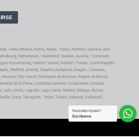
IRSE
aly / Italia (Milano, Roma, Napoli, Torino, Palermo, Genorva, Bari,
etzebuerg, Netherlands / Nederland, Sweden, Austria / Osterreich,
gyar Koztarsasag, Iceland / Island, Poland / Polska, Czech Republic
eds, Sheffield, Bristol), España (Andalucía, Aragón , Canarias,
, Navarra, País Vasco, Principado de Asturias, Región de Murcia,
astellón de la Plana, Castellón-Castelló, Ciudad Real, Córdoba,
 León, Lérida, Logroño, Lugo, Lleida, Madrid, Málaga, Murcia,
illa, Soria, Tarragona, Teruel, Toledo, Valencia, Valladolid,
Necesitas Ayuda?
Escribenos