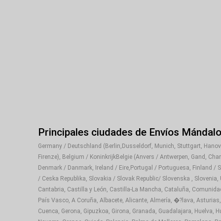
Principales ciudades de Envíos Mándal
Germany / Deutschland (Berlin,Dusseldorf, Munich, Stuttgart, Hanover
Firenze), Belgium / KoninkrijkBelgie (Anvers / Antwerpen, Gand, Cha
Denmark / Danmark, Ireland / Eire,Portugal / Portuguesa, Finland / 
/ Ceska Republika, Slovakia / Slovak Republic/ Slovenska , Slovenia,
Cantabria, Castilla y León, Castilla-La Mancha, Cataluña, Comunida
País Vasco, A Coruña, Albacete, Alicante, Almería, �?lava, Asturias,
Cuenca, Gerona, Gipuzkoa, Girona, Granada, Guadalajara, Huelva, Hue