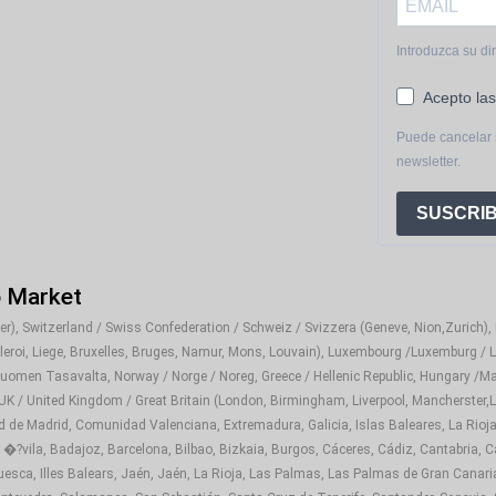
Introduzca su di
Acepto las
Puede cancelar 
newsletter.
SUSCRIB
o Market
), Switzerland / Swiss Confederation / Schweiz / Svizzera (Geneve, Nion,Zurich), It
rleroi, Liege, Bruxelles, Bruges, Namur, Mons, Louvain), Luxembourg /Luxemburg / L
Suomen Tasavalta, Norway / Norge / Noreg, Greece / Hellenic Republic, Hungary /Ma
 UK / United Kingdom / Great Britain (London, Birmingham, Liverpool, Mancherster,Le
d de Madrid, Comunidad Valenciana, Extremadura, Galicia, Islas Baleares, La Rioja
 �?vila, Badajoz, Barcelona, Bilbao, Bizkaia, Burgos, Cáceres, Cádiz, Cantabria, C
sca, Illes Balears, Jaén, Jaén, La Rioja, Las Palmas, Las Palmas de Gran Canaria,