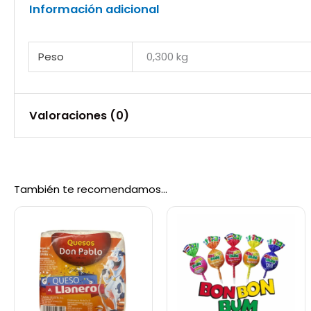
Información adicional
Peso
0,300 kg
Valoraciones (0)
No hay valoraciones aún.
También te recomendamos…
Sé el primero en valorar “Galleta de S
Debes
acceder
para publicar una valoración.