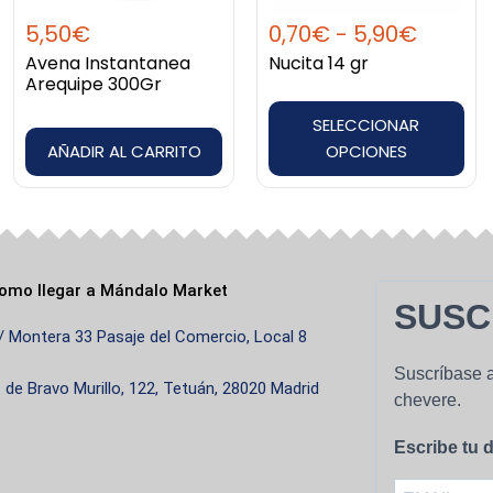
opciones
5,50
€
0,70
€
-
5,90
€
se
Avena Instantanea
Nucita 14 gr
pueden
Arequipe 300Gr
elegir
SELECCIONAR
en
AÑADIR AL CARRITO
OPCIONES
la
página
de
producto
omo llegar a Mándalo Market
SUSC
/ Montera 33 Pasaje del Comercio, Local 8
Suscríbase a
. de Bravo Murillo, 122, Tetuán, 28020 Madrid
chevere.
Escribe tu d