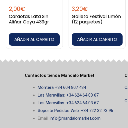
2,00
€
3,20
€
Caraotas Lata Sin
Galleta Festival Limón
Aliñar Goya 439gr
(12 paquetes)
AÑADIR AL CARRITO
AÑADIR AL CARRITO
Contactos tienda Mándalo Market
C
Montera +34 604 807 484
C
Las Maravillas: +34 624 64 03 67
C
Las Maravillas: +34 624 64 03 67
Soporte Pedidos Web: +34 722 32 73 96
Email:
info@mandalomarket.com