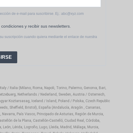
rección de e-mail para suscribirse. Ej.: abc@xyz.com
 condiciones y recibir sus newsletters.
su suscripción cuando quiera mediante el enlace de nuestra
IRSE
aly / Italia (Milano, Roma, Napoli, Torino, Palermo, Genorva, Bari,
etzebuerg, Netherlands / Nederland, Sweden, Austria / Osterreich,
gyar Koztarsasag, Iceland / Island, Poland / Polska, Czech Republic
eds, Sheffield, Bristol), España (Andalucía, Aragón , Canarias,
, Navarra, País Vasco, Principado de Asturias, Región de Murcia,
astellón de la Plana, Castellón-Castelló, Ciudad Real, Córdoba,
 León, Lérida, Logroño, Lugo, Lleida, Madrid, Málaga, Murcia,