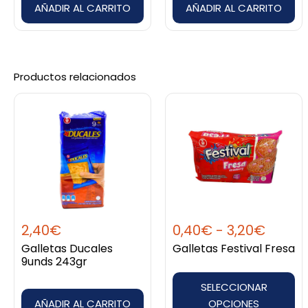
AÑADIR AL CARRITO
AÑADIR AL CARRITO
Productos relacionados
Rang
Este
de
producto
precio
tiene
desd
múltiples
0,40€
variantes.
hasta
Las
3,20€
opciones
2,40
€
0,40
€
-
3,20
€
se
Galletas Ducales
Galletas Festival Fresa
pueden
9unds 243gr
elegir
SELECCIONAR
en
AÑADIR AL CARRITO
OPCIONES
la