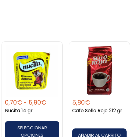
Rango
Este
de
producto
precios:
tiene
desde
múltiples
0,70€
variantes.
hasta
Las
5,90€
opciones
0,70
€
-
5,90
€
5,80
€
se
Nucita 14 gr
Cafe Sello Rojo 212 gr
pueden
elegir
SELECCIONAR
en
OPCIONES
AÑADIR AL CARRITO
la