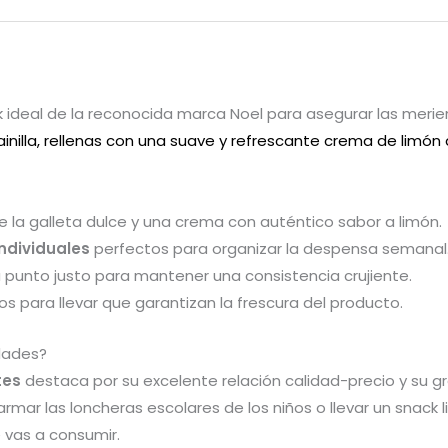
k ideal de la reconocida marca Noel para asegurar las merie
inilla, rellenas con una suave y refrescante crema de limón 
re la galleta dulce y una crema con auténtico sabor a limón.
ndividuales
perfectos para organizar la despensa semanal
u punto justo para mantener una consistencia crujiente.
stos para llevar que garantizan la frescura del producto.
idades?
tes
destaca por su excelente relación calidad-precio y su gra
rmar las loncheras escolares de los niños o llevar un snack l
e vas a consumir.