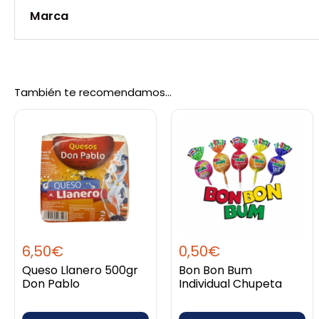
Marca
Peso
0,45 kg
Marca
Noel
También te recomendamos…
6,50
€
0,50
€
Queso Llanero 500gr
Bon Bon Bum
Don Pablo
Individual Chupeta