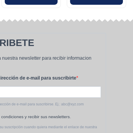
página
de
producto
RIBETE
 nuestra newsletter para recibir informacion
irección de e-mail para suscribirte
rección de e-mail para suscribirse. Ej.: abc@xyz.com
 condiciones y recibir sus newsletters.
su suscripción cuando quiera mediante el enlace de nuestra