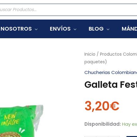
eda
tos
NOSOTROS
ENVÍOS
BLOG
MÁND
Galleta
Inicio
/
Productos Colom
paquetes)
Festival
Limón
Chucherias Colombian
(12
Galleta Fes
paquetes)
cantidad
3,20
€
Disponibilidad:
Hay ex