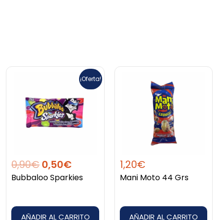
o
El
El
¡Oferta!
precio
precio
s:
original
actual
e
era:
es:
0,90€.
0,50€.
0,90
€
0,50
€
1,20
€
Bubbaloo Sparkies
Mani Moto 44 Grs
AÑADIR AL CARRITO
AÑADIR AL CARRITO