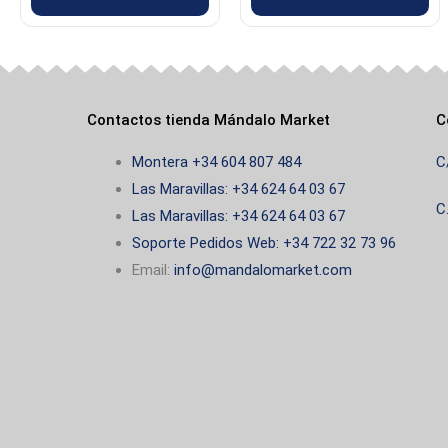
página
de
producto
Contactos tienda Mándalo Market
C
Montera +34 604 807 484
C
Las Maravillas: +34 624 64 03 67
C
Las Maravillas: +34 624 64 03 67
Soporte Pedidos Web: +34 722 32 73 96
Email:
info@mandalomarket.com