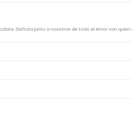
colate. Disfruta junto a nosotros de todo el Amor con quien
a presente en millones de hogares alrededor del mundo. 
alidad y el sabor que todos reconocen. Por eso, te ofrece
fer Amor Chocolate 100Gr”