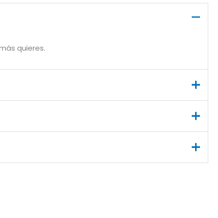
 más quieres.
Desde generaciones, sus productos acompañan
mos una selección de productos Nestlé con envío