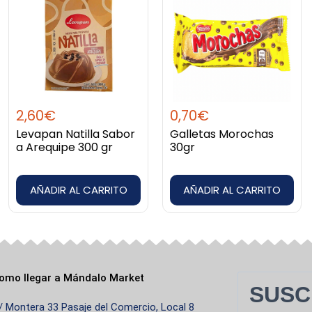
e el desayuno hasta la cena. Con un tazón de cereales, un
r y tradición.
é es volver a recetas familiares que pasan de generación en
2,60
€
0,70
€
ar la tarde.
Levapan Natilla Sabor
Galletas Morochas
a Arequipe 300 gr
30gr
 siempre a mano, sin complicaciones. Por eso trabajamos pa
AÑADIR AL CARRITO
AÑADIR AL CARRITO
 fácil, rápido y seguro. Solo elige lo que más te guste, aña
llegue en perfecto estado.
omo llegar a Mándalo Market
ncia, Alemania, Portugal, Italia y más. Dondequiera que esté
SUSC
/ Montera 33 Pasaje del Comercio, Local 8