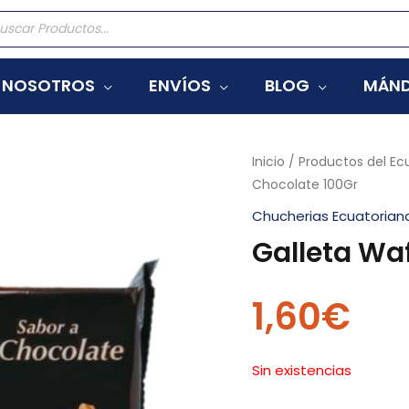
eda
tos
NOSOTROS
ENVÍOS
BLOG
MÁND
Inicio
/
Productos del Ec
Chocolate 100Gr
Chucherias Ecuatorian
Galleta Wa
1,60
€
Sin existencias