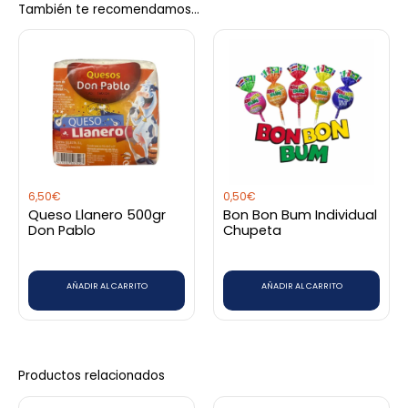
También te recomendamos…
Sé el primero en valorar “Galletas
Chocochitas 32Gr”
Debes
acceder
para publicar una valoración.
6,50
€
0,50
€
Queso Llanero 500gr
Bon Bon Bum Individual
Don Pablo
Chupeta
AÑADIR AL CARRITO
AÑADIR AL CARRITO
Productos relacionados