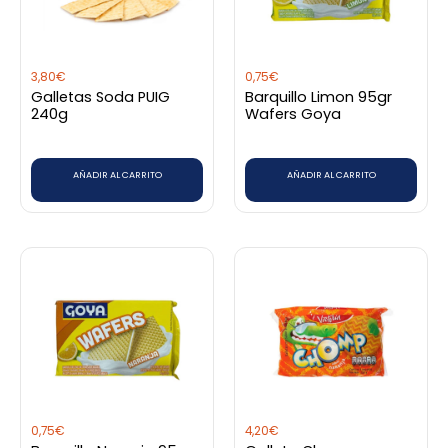
3,80
€
0,75
€
Galletas Soda PUIG
Barquillo Limon 95gr
240g
Wafers Goya
AÑADIR AL CARRITO
AÑADIR AL CARRITO
0,75
€
4,20
€