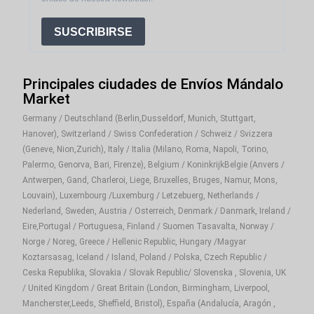
SUSCRIBIRSE
Principales ciudades de Envíos Mándalo
Market
Germany / Deutschland (Berlin,Dusseldorf, Munich, Stuttgart,
Hanover), Switzerland / Swiss Confederation / Schweiz / Svizzera
(Geneve, Nion,Zurich), Italy / Italia (Milano, Roma, Napoli, Torino,
Palermo, Genorva, Bari, Firenze), Belgium / KoninkrijkBelgie (Anvers /
Antwerpen, Gand, Charleroi, Liege, Bruxelles, Bruges, Namur, Mons,
Louvain), Luxembourg /Luxemburg / Letzebuerg, Netherlands /
Nederland, Sweden, Austria / Osterreich, Denmark / Danmark, Ireland /
Eire,Portugal / Portuguesa, Finland / Suomen Tasavalta, Norway /
Norge / Noreg, Greece / Hellenic Republic, Hungary /Magyar
Koztarsasag, Iceland / Island, Poland / Polska, Czech Republic /
Ceska Republika, Slovakia / Slovak Republic/ Slovenska , Slovenia, UK
/ United Kingdom / Great Britain (London, Birmingham, Liverpool,
Mancherster,Leeds, Sheffield, Bristol), España (Andalucía, Aragón ,