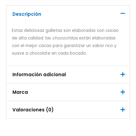
Descripción
Estas deliciosas galletas son elaboradas con cacao
de alta calidad: las
chocochitas
están elaboradas
con el mejor cacao para garantizar un sabor rico y
suave a chocolate en cada bocado.
Información adicional
Marca
Peso
0,060 kg
Marca
Valoraciones (0)
Chocochitas
No hay valoraciones aún.