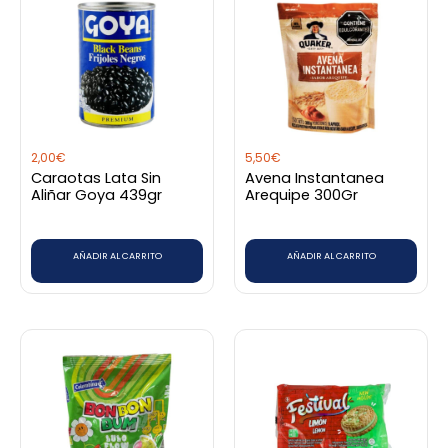
2,00
€
5,50
€
Caraotas Lata Sin
Avena Instantanea
Aliñar Goya 439gr
Arequipe 300Gr
AÑADIR AL CARRITO
AÑADIR AL CARRITO