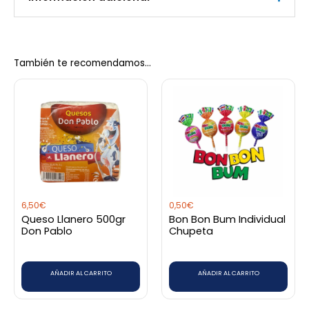
Peso
0,56 kg
También te recomendamos…
6,50
€
0,50
€
Queso Llanero 500gr
Bon Bon Bum Individual
Don Pablo
Chupeta
AÑADIR AL CARRITO
AÑADIR AL CARRITO