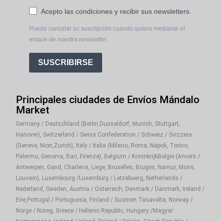
Acepto las condiciones y recibir sus newsletters.
Puede cancelar su suscripción cuando quiera mediante el
enlace de nuestra newsletter.
SUSCRIBIRSE
Principales ciudades de Envíos Mándalo
Market
Germany / Deutschland (Berlin,Dusseldorf, Munich, Stuttgart,
Hanover), Switzerland / Swiss Confederation / Schweiz / Svizzera
(Geneve, Nion,Zurich), Italy / Italia (Milano, Roma, Napoli, Torino,
Palermo, Genorva, Bari, Firenze), Belgium / KoninkrijkBelgie (Anvers /
Antwerpen, Gand, Charleroi, Liege, Bruxelles, Bruges, Namur, Mons,
Louvain), Luxembourg /Luxemburg / Letzebuerg, Netherlands /
Nederland, Sweden, Austria / Osterreich, Denmark / Danmark, Ireland /
Eire,Portugal / Portuguesa, Finland / Suomen Tasavalta, Norway /
Norge / Noreg, Greece / Hellenic Republic, Hungary /Magyar