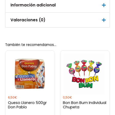
Información adicional
Valoraciones (0)
Peso
0,500 kg
No hay valoraciones aún.
También te recomendamos…
Sé el primero en valorar “Gorra
Vinotinto VZLA”
Debes
acceder
para publicar una valoración.
6,50
€
0,50
€
Queso Llanero 500gr
Bon Bon Bum Individual
Don Pablo
Chupeta