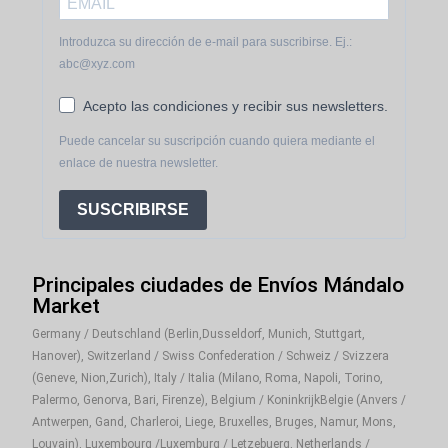
Introduzca su dirección de e-mail para suscribirse. Ej.:
abc@xyz.com
Acepto las condiciones y recibir sus newsletters.
Puede cancelar su suscripción cuando quiera mediante el
enlace de nuestra newsletter.
SUSCRIBIRSE
Principales ciudades de Envíos Mándalo
Market
Germany / Deutschland (Berlin,Dusseldorf, Munich, Stuttgart,
Hanover), Switzerland / Swiss Confederation / Schweiz / Svizzera
(Geneve, Nion,Zurich), Italy / Italia (Milano, Roma, Napoli, Torino,
Palermo, Genorva, Bari, Firenze), Belgium / KoninkrijkBelgie (Anvers /
Antwerpen, Gand, Charleroi, Liege, Bruxelles, Bruges, Namur, Mons,
Louvain), Luxembourg /Luxemburg / Letzebuerg, Netherlands /