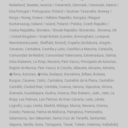
Nederland, Sweden, Austria / Osterreich, Denmark / Danmark, Ireland /
Eire,Portugal / Portuguesa, Finland / Suomen Tasavalta, Norway /
Norge / Noreg, Greece / Hellenic Republic, Hungary /Magyar
Koztarsasag, Iceland / Island, Poland / Polska, Czech Republic /
Ceska Republika, Slovakia / Slovak Republic/ Slovenska , Slovenia, UK
/ United Kingdom / Great Britain (London, Birmingham, Liverpool,
Mancherster,Leeds, Sheffield, Bristol), España (Andalucía, Aragón ,
Canarias, Cantabria, Castilla y León, Castilla-La Mancha, Cataluña,
Comunidad de Madrid, Comunidad Valenciana, Extremadura, Galicia,
Islas Baleares, La Rioja, Navarra, País Vasco, Principado de Asturias,
Región de Murcia, País Vasco, A Coruña, Albacete, Alicante, Almería,
�?lava, Asturias, �?vila, Badajoz, Barcelona, Bilbao, Bizkaia,
Burgos, Cáceres, Cádiz, Cantabria, Castellón de la Plana, Castellón-
Castelló, Ciudad Real, Córdoba, Cuenca, Gerona, Gipuzkoa, Girona,
Granada, Guadalajara, Huelva, Huesca, Illes Balears, Jaén, Jaén, La
Rioja, Las Palmas, Las Palmas de Gran Canaria, León, Lérida,
Logroño, Lugo, Lleida, Madrid, Málaga, Murcia, Navarra, Orense,
Oviedo, Palencia, Palma de Mallorca, Pamplona, Pontevedra,
Salamanca, San Sebastián, Santa Cruz de Tenerife, Santander,
Segovia, Sevilla, Soria, Tarragona, Teruel, Toledo, Valencia, Valladolid,