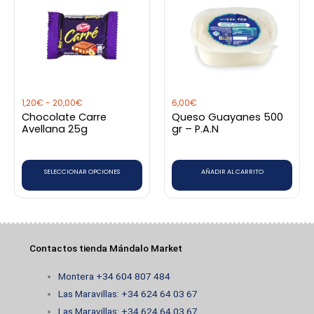
producto
precios:
desde
tiene
1,20€
hasta
múltiples
20,00€
variantes.
Las
opciones
1,20
€
-
20,00
€
6,00
€
se
Chocolate Carre
Queso Guayanes 500
pueden
Avellana 25g
gr – P.A.N
elegir
en
SELECCIONAR OPCIONES
AÑADIR AL CARRITO
la
página
de
producto
Contactos tienda Mándalo Market
Montera +34 604 807 484
Las Maravillas: +34 624 64 03 67
Las Maravillas: +34 624 64 03 67