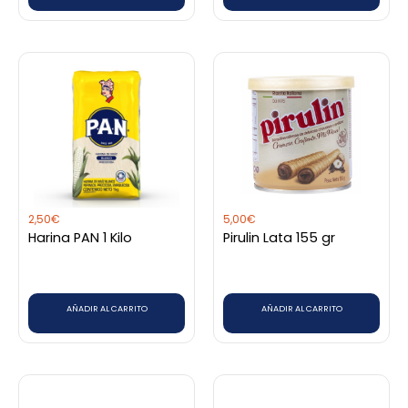
2,50
€
5,00
€
Harina PAN 1 Kilo
Pirulin Lata 155 gr
AÑADIR AL CARRITO
AÑADIR AL CARRITO
Rango
Este
de