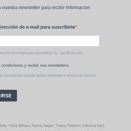
 nuestra newsletter para recibir informacion
irección de e-mail para suscribirte
rección de e-mail para suscribirse. Ej.: abc@xyz.com
 condiciones y recibir sus newsletters.
su suscripción cuando quiera mediante el enlace de nuestra
IRSE
aly / Italia (Milano, Roma, Napoli, Torino, Palermo, Genorva, Bari,