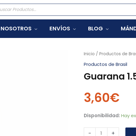
eda
tos
NOSOTROS
ENVÍOS
BLOG
MÁND
Guarana
Inicio
/
Productos de Bras
1.5
Productos de Brasil
cantidad
Guarana 1.
3,60
€
Disponibilidad:
Hay ex
-
+