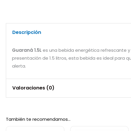
Descripción
Guaraná 1.5L
es una bebida energética refrescante y
presentación de 1.5 litros, esta bebida es ideal para 
alerta.
Valoraciones (0)
No hay valoraciones aún.
También te recomendamos…
Sé el primero en valorar “Guarana 1.5