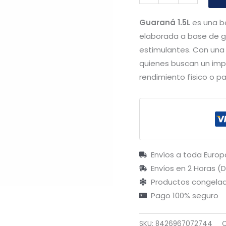
Guaraná 1.5L
es una be
elaborada a base de g
estimulantes. Con una p
quienes buscan un impu
rendimiento físico o p
Envíos a toda Europ
Envíos en 2 Horas (
Productos congelad
Pago 100% seguro
SKU:
8426967072744
C