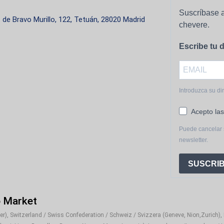
Suscríbase a
. de Bravo Murillo, 122, Tetuán, 28020 Madrid
chevere.
Escribe tu d
Introduzca su di
Acepto las
Puede cancelar 
newsletter.
SUSCRIB
o Market
), Switzerland / Swiss Confederation / Schweiz / Svizzera (Geneve, Nion,Zurich), It