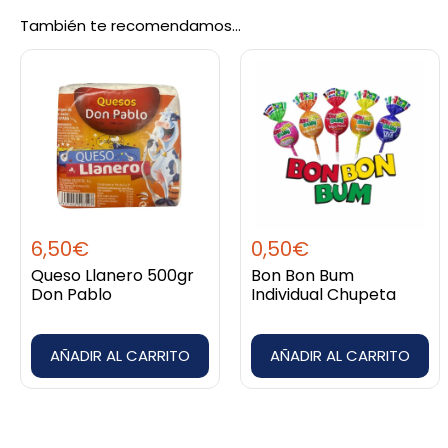
También te recomendamos…
Sé el primero en valorar “Huancaina
Debes
acceder
para publicar una valoración.
6,50
€
0,50
€
Queso Llanero 500gr
Bon Bon Bum
Don Pablo
Individual Chupeta
AÑADIR AL CARRITO
AÑADIR AL CARRITO