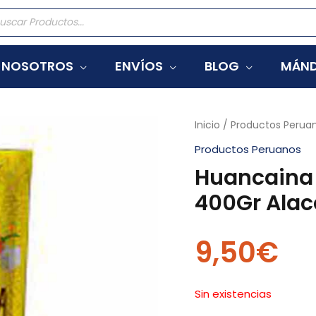
eda
tos
NOSOTROS
ENVÍOS
BLOG
MÁND
Inicio
/
Productos Perua
Productos Peruanos
Huancaina 
400Gr Ala
9,50
€
Sin existencias