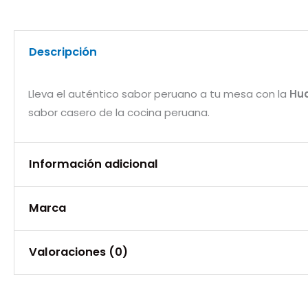
Descripción
Lleva el auténtico sabor peruano a tu mesa con la
Hua
sabor casero de la cocina peruana.
Información adicional
Marca
Peso
0,400 kg
Marca
Valoraciones (0)
Alacena
No hay valoraciones aún.