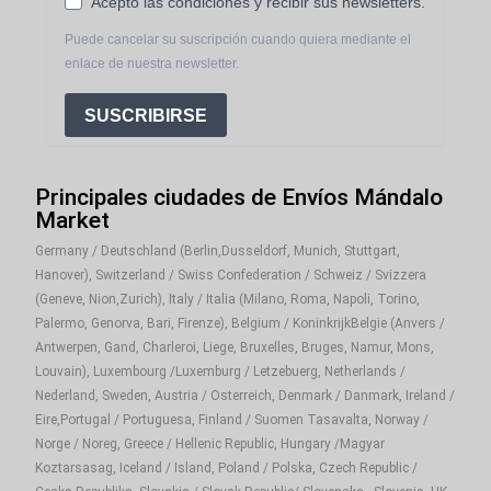
Acepto las condiciones y recibir sus newsletters.
Puede cancelar su suscripción cuando quiera mediante el
enlace de nuestra newsletter.
SUSCRIBIRSE
Principales ciudades de Envíos Mándalo
Market
Germany / Deutschland (Berlin,Dusseldorf, Munich, Stuttgart,
Hanover), Switzerland / Swiss Confederation / Schweiz / Svizzera
(Geneve, Nion,Zurich), Italy / Italia (Milano, Roma, Napoli, Torino,
Palermo, Genorva, Bari, Firenze), Belgium / KoninkrijkBelgie (Anvers /
Antwerpen, Gand, Charleroi, Liege, Bruxelles, Bruges, Namur, Mons,
Louvain), Luxembourg /Luxemburg / Letzebuerg, Netherlands /
Nederland, Sweden, Austria / Osterreich, Denmark / Danmark, Ireland /
Eire,Portugal / Portuguesa, Finland / Suomen Tasavalta, Norway /
Norge / Noreg, Greece / Hellenic Republic, Hungary /Magyar
Koztarsasag, Iceland / Island, Poland / Polska, Czech Republic /