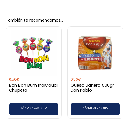
El Yucateco
No hay valoraciones aún.
También te recomendamos…
Sé el primero en valorar “Jamaica
Concentrado El Yucateco 700 Ml”
Debes
acceder
para publicar una valoración.
0,50
€
6,50
€
Bon Bon Bum Individual
Queso Llanero 500gr
Chupeta
Don Pablo
AÑADIR AL CARRITO
AÑADIR AL CARRITO