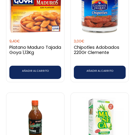
9,40
€
3,00
€
Platano Maduro Tajada
Chipotles Adobados
Goya 1,13Kg
220Gr Clemente
AÑADIR AL CARRITO
AÑADIR AL CARRITO