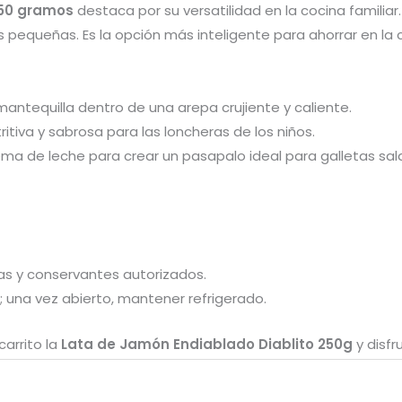
250 gramos
destaca por su versatilidad en la cocina famili
as pequeñas. Es la opción más inteligente para ahorrar en l
ntequilla dentro de una arepa crujiente y caliente.
tritiva y sabrosa para las loncheras de los niños.
ma de leche para crear un pasapalo ideal para galletas sal
ias y conservantes autorizados.
; una vez abierto, mantener refrigerado.
carrito la
Lata de Jamón Endiablado Diablito 250g
y disfr