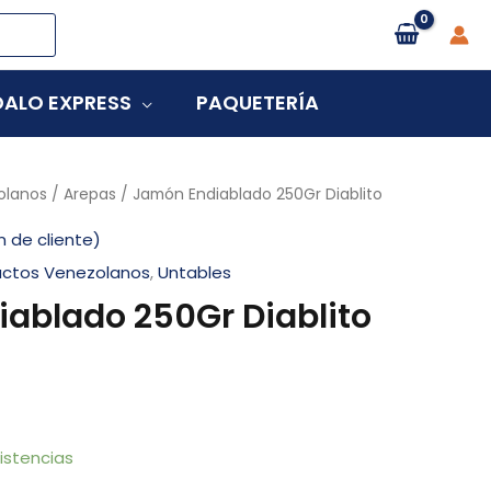
ALO EXPRESS
PAQUETERÍA
olanos
/
Arepas
/ Jamón Endiablado 250Gr Diablito
n de cliente)
uctos Venezolanos
,
Untables
ablado 250Gr Diablito
istencias