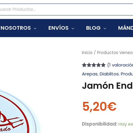
eda
tos
NOSOTROS
ENVÍOS
BLOG
MÁND
Jamón
Inicio
/
Productos Venez
Endiablado
(
1
valoració
250Gr
Valorado
1
Arepas
,
Diablitos
,
Prod
Diablito
con
5.00
de
5 en base a
Jamón Endi
cantidad
valoración
de un cliente
5,20
€
Disponibilidad:
Hay ex