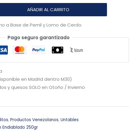
AÑADIR AL CARRITO
o a Base de Pernil y Lomo de Cerdo.
Pago seguro garantizado
a
Disponible en Madrid dentro M30)
os y quesos SOLO en Otoño / Invierno
litos
,
Productos Venezolanos
,
Untables
 Endiablado 250gr