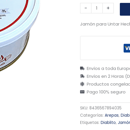
-
+
Jamón para Untar Hech
Envíos a toda Europ
Envíos en 2 Horas (
Productos congelad
Pago 100% seguro
SKU:
8436567894035
Categorías:
Arepas
,
Diab
Etiquetas:
Diablito
,
Jamón