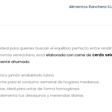
Alimentos Ranchera S.
ideal para quienes buscan el equilibrio perfecto entre rendim
tronomía venezolana, está
elaborada con carne de
cerdo se
ramente ahumado
.
téntico jamón endiablado latino.
lente para el consumo semanal de hogares medianos.
ave, ideal para untar de forma homogénea.
plementa tus desayunos y meriendas diarias.