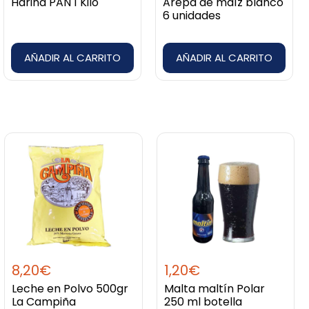
Harina PAN 1 Kilo
Arepa de maíz blanco
6 unidades
AÑADIR AL CARRITO
AÑADIR AL CARRITO
8,20
€
1,20
€
Leche en Polvo 500gr
Malta maltín Polar
La Campiña
250 ml botella