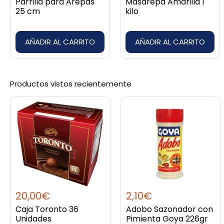
Parrilla para Arepas
Masarepa Amarilla 1
25 cm
kilo
AÑADIR AL CARRITO
AÑADIR AL CARRITO
Productos vistos recientemente
20,00
€
2,10
€
Caja Toronto 36
Adobo Sazonador con
Unidades
Pimienta Goya 226gr