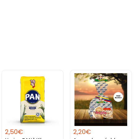
2,50
€
2,20
€