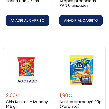
Harina Pan 2 Kilos
Arepas precocidas
PAN 6 unidades
AÑADIR AL CARRITO
AÑADIR AL CARRITO
AGOTADO
2,00
€
1,90
€
Chis Kesitos – Munchy
Nestea Maracuyá 90g
145 gr
(Parchita)