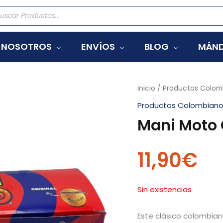
eda
tos
NOSOTROS
ENVÍOS
BLOG
MÁND
Inicio
/
Productos Colom
Productos Colombian
Mani Moto C
11,90
€
Sin existencias
Este clásico colombian