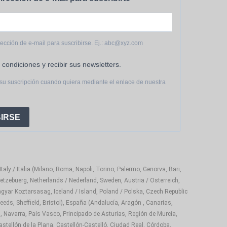
rección de e-mail para suscribirse. Ej.: abc@xyz.com
 condiciones y recibir sus newsletters.
su suscripción cuando quiera mediante el enlace de nuestra
IRSE
aly / Italia (Milano, Roma, Napoli, Torino, Palermo, Genorva, Bari,
etzebuerg, Netherlands / Nederland, Sweden, Austria / Osterreich,
gyar Koztarsasag, Iceland / Island, Poland / Polska, Czech Republic
eds, Sheffield, Bristol), España (Andalucía, Aragón , Canarias,
, Navarra, País Vasco, Principado de Asturias, Región de Murcia,
astellón de la Plana, Castellón-Castelló, Ciudad Real, Córdoba,