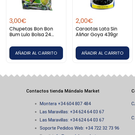
3,00
€
2,00
€
Chupetas Bon Bon
Caraotas Lata Sin
Bum Lulo Bolsa 24
Aliñar Goya 439gr
unidades
AÑADIR AL CARRITO
AÑADIR AL CARRITO
Contactos tienda Mándalo Market
C
Montera +34 604 807 484
C
Las Maravillas: +34 624 64 03 67
C
Las Maravillas: +34 624 64 03 67
Soporte Pedidos Web: +34 722 32 73 96