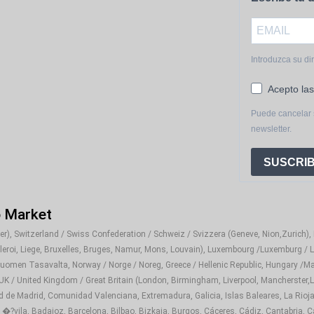
Introduzca su di
Acepto las
Puede cancelar 
newsletter.
SUSCRIB
o Market
), Switzerland / Swiss Confederation / Schweiz / Svizzera (Geneve, Nion,Zurich), It
rleroi, Liege, Bruxelles, Bruges, Namur, Mons, Louvain), Luxembourg /Luxemburg / L
Suomen Tasavalta, Norway / Norge / Noreg, Greece / Hellenic Republic, Hungary /Ma
 UK / United Kingdom / Great Britain (London, Birmingham, Liverpool, Mancherster,Le
d de Madrid, Comunidad Valenciana, Extremadura, Galicia, Islas Baleares, La Rioja
 �?vila, Badajoz, Barcelona, Bilbao, Bizkaia, Burgos, Cáceres, Cádiz, Cantabria, C