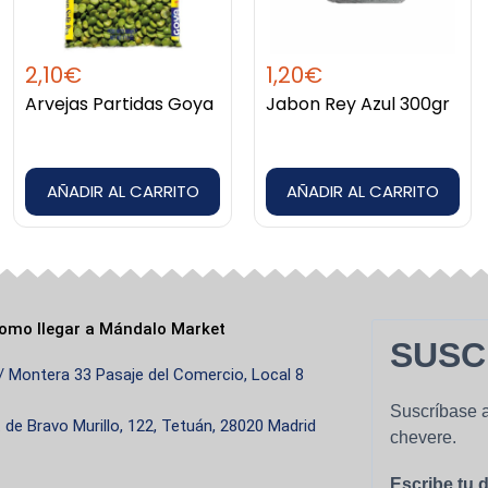
2,10
€
1,20
€
Arvejas Partidas Goya
Jabon Rey Azul 300gr
AÑADIR AL CARRITO
AÑADIR AL CARRITO
omo llegar a Mándalo Market
SUSC
/ Montera 33 Pasaje del Comercio, Local 8
Suscríbase a
. de Bravo Murillo, 122, Tetuán, 28020 Madrid
chevere.
Escribe tu d