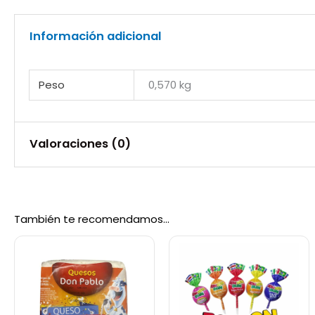
Información adicional
Peso
0,570 kg
Valoraciones (0)
No hay valoraciones aún.
También te recomendamos…
Sé el primero en valorar “Mani Moto Ca
Debes
acceder
para publicar una valoración.