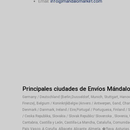
Email:
info@mandalomarket.com
Principales ciudades de Envíos Mándal
Germany / Deutschland (Berlin,Dusseldorf, Munich, Stuttgart, Hanover
Firenze), Belgium / KoninkrijkBelgie (Anvers / Antwerpen, Gand, Cha
Denmark / Danmark, Ireland / Eire,Portugal / Portuguesa, Finland / 
/ Ceska Republika, Slovakia / Slovak Republic/ Slovenska , Slovenia,
Cantabria, Castilla y León, Castilla-La Mancha, Cataluña, Comunida
País Vasco, A Coruña, Albacete, Alicante, Almería, �?lava, Asturias,