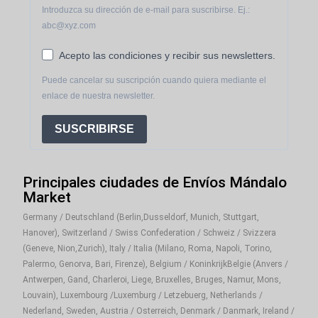
Introduzca su dirección de e-mail para suscribirse. Ej.:
abc@xyz.com
Acepto las condiciones y recibir sus newsletters.
Puede cancelar su suscripción cuando quiera mediante el
enlace de nuestra newsletter.
SUSCRIBIRSE
Principales ciudades de Envíos Mándalo
Market
Germany / Deutschland (Berlin,Dusseldorf, Munich, Stuttgart,
Hanover), Switzerland / Swiss Confederation / Schweiz / Svizzera
(Geneve, Nion,Zurich), Italy / Italia (Milano, Roma, Napoli, Torino,
Palermo, Genorva, Bari, Firenze), Belgium / KoninkrijkBelgie (Anvers /
Antwerpen, Gand, Charleroi, Liege, Bruxelles, Bruges, Namur, Mons,
Louvain), Luxembourg /Luxemburg / Letzebuerg, Netherlands /
Nederland, Sweden, Austria / Osterreich, Denmark / Danmark, Ireland /