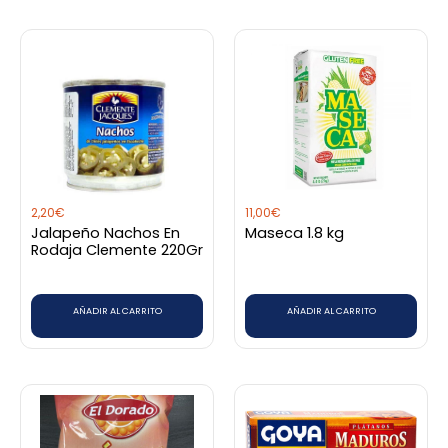
2,20
€
11,00
€
Jalapeño Nachos En
Maseca 1.8 kg
Rodaja Clemente 220Gr
AÑADIR AL CARRITO
AÑADIR AL CARRITO