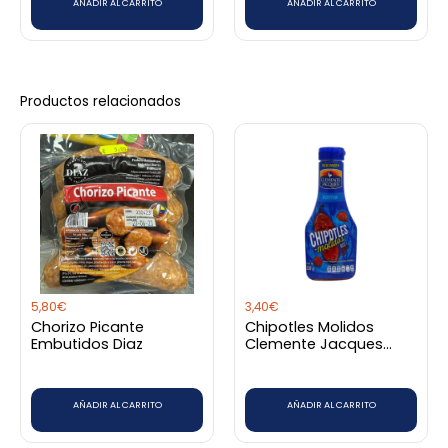
AÑADIR AL CARRITO
AÑADIR AL CARRITO
Productos relacionados
5,80
€
3,40
€
Chorizo Picante
Chipotles Molidos
Embutidos Diaz
Clemente Jacques
220G
AÑADIR AL CARRITO
AÑADIR AL CARRITO