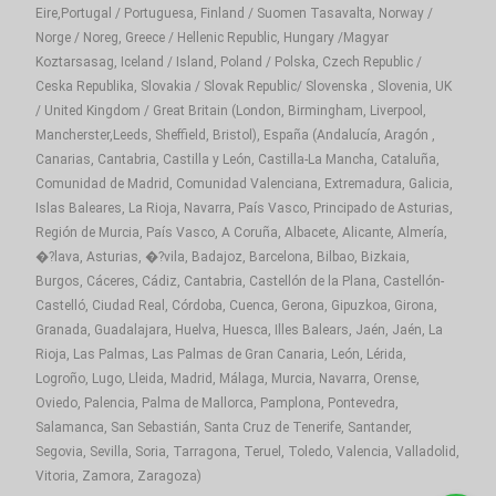
Eire,Portugal / Portuguesa, Finland / Suomen Tasavalta, Norway /
Norge / Noreg, Greece / Hellenic Republic, Hungary /Magyar
Koztarsasag, Iceland / Island, Poland / Polska, Czech Republic /
Ceska Republika, Slovakia / Slovak Republic/ Slovenska , Slovenia, UK
/ United Kingdom / Great Britain (London, Birmingham, Liverpool,
Mancherster,Leeds, Sheffield, Bristol), España (Andalucía, Aragón ,
Canarias, Cantabria, Castilla y León, Castilla-La Mancha, Cataluña,
Comunidad de Madrid, Comunidad Valenciana, Extremadura, Galicia,
Islas Baleares, La Rioja, Navarra, País Vasco, Principado de Asturias,
Región de Murcia, País Vasco, A Coruña, Albacete, Alicante, Almería,
�?lava, Asturias, �?vila, Badajoz, Barcelona, Bilbao, Bizkaia,
Burgos, Cáceres, Cádiz, Cantabria, Castellón de la Plana, Castellón-
Castelló, Ciudad Real, Córdoba, Cuenca, Gerona, Gipuzkoa, Girona,
Granada, Guadalajara, Huelva, Huesca, Illes Balears, Jaén, Jaén, La
Rioja, Las Palmas, Las Palmas de Gran Canaria, León, Lérida,
Logroño, Lugo, Lleida, Madrid, Málaga, Murcia, Navarra, Orense,
Oviedo, Palencia, Palma de Mallorca, Pamplona, Pontevedra,
Salamanca, San Sebastián, Santa Cruz de Tenerife, Santander,
Segovia, Sevilla, Soria, Tarragona, Teruel, Toledo, Valencia, Valladolid,
Vitoria, Zamora, Zaragoza)