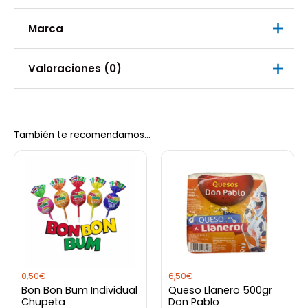
Marca
Peso
0,15 kg
Marca
Valoraciones (0)
Alacena
No hay valoraciones aún.
También te recomendamos…
Sé el primero en valorar “Mayonesa
Alacena 95 gramos”
Debes
acceder
para publicar una valoración.
0,50
€
6,50
€
Bon Bon Bum Individual
Queso Llanero 500gr
Chupeta
Don Pablo