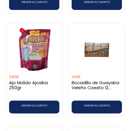
AÑADIR AL CARRITO
AÑADIR AL CARRITO
3,60
€
3,10
€
Ajo Molido Ajosiba
Bocadillo de Guayaba
250gr
Veleño Coexito 12
Unidades
AÑADIR AL CARRITO
AÑADIR AL CARRITO