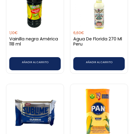
1,10
€
6,60
€
Vainilla negra América
Agua De Florida 270 Ml
118 ml
Peru
AÑADIR AL CARRITO
AÑADIR AL CARRITO