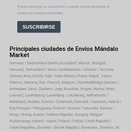
Puede cancelar su suscripción cuando quiera mediante el
enlace de nuestra newsletter.
SUSCRIBIRSE
Principales ciudades de Envíos Mándalo
Market
Germany / Deutschland (Berlin,Dusseldorf, Munich, Stuttgart,
Hanover), Switzerland / Swiss Confederation / Schweiz / Svizzera
(Geneve, Nion,Zurich), Italy / Italia (Milano, Roma, Napoli, Torino,
Palermo, Genorva, Bari, Firenze), Belgium / KoninkrijkBelgie (Anvers /
Antwerpen, Gand, Charleroi, Liege, Bruxelles, Bruges, Namur, Mons,
Louvain), Luxembourg /Luxemburg / Letzebuerg, Netherlands /
Nederland, Sweden, Austria / Osterreich, Denmark / Danmark, Ireland /
Eire,Portugal / Portuguesa, Finland / Suomen Tasavalta, Norway /
Norge / Noreg, Greece / Hellenic Republic, Hungary /Magyar
Koztarsasag, Iceland / Island, Poland / Polska, Czech Republic /
Ceska Republika, Slovakia / Slovak Republic/ Slovenska , Slovenia, UK