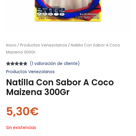
Inicio
/
Productos Venezolanos
/ Natilla Con Sabor A Coco
Maizena 300Gr
(
1
valoración de cliente)
Valorado
1
Productos Venezolanos
con
5.00
de
5 en base a
Natilla Con Sabor A Coco
valoración
de un cliente
Maizena 300Gr
5,30
€
Sin existencias