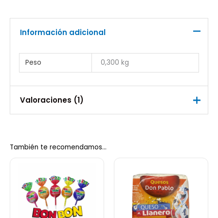
Información adicional
Peso
0,300 kg
Valoraciones (1)
Valorado
Katerine Rengifo lopez
con
5
de 5
09/09/2025
También te recomendamos…
Añade una valoración
Debes
acceder
para publicar una valoración.