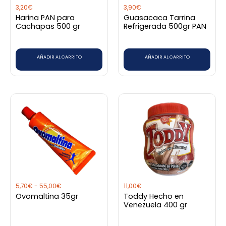
3,20
€
3,90
€
Harina PAN para
Guasacaca Tarrina
Cachapas 500 gr
Refrigerada 500gr PAN
AÑADIR AL CARRITO
AÑADIR AL CARRITO
Rango
Este
de
producto
precios:
desde
tiene
5,70€
hasta
múltiples
55,00€
variantes.
Las
opciones
5,70
€
-
55,00
€
11,00
€
se
Ovomaltina 35gr
Toddy Hecho en
pueden
Venezuela 400 gr
elegir
en