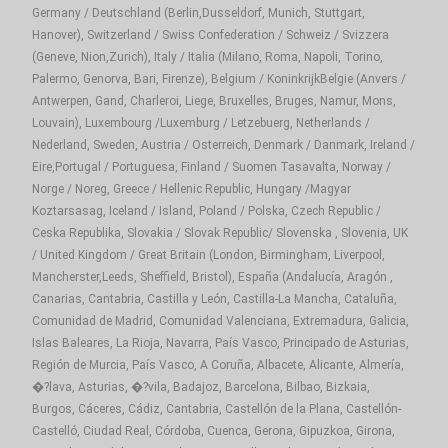
Germany / Deutschland (Berlin,Dusseldorf, Munich, Stuttgart,
Hanover), Switzerland / Swiss Confederation / Schweiz / Svizzera
(Geneve, Nion,Zurich), Italy / Italia (Milano, Roma, Napoli, Torino,
Palermo, Genorva, Bari, Firenze), Belgium / KoninkrijkBelgie (Anvers /
Antwerpen, Gand, Charleroi, Liege, Bruxelles, Bruges, Namur, Mons,
Louvain), Luxembourg /Luxemburg / Letzebuerg, Netherlands /
Nederland, Sweden, Austria / Osterreich, Denmark / Danmark, Ireland /
Eire,Portugal / Portuguesa, Finland / Suomen Tasavalta, Norway /
Norge / Noreg, Greece / Hellenic Republic, Hungary /Magyar
Koztarsasag, Iceland / Island, Poland / Polska, Czech Republic /
Ceska Republika, Slovakia / Slovak Republic/ Slovenska , Slovenia, UK
/ United Kingdom / Great Britain (London, Birmingham, Liverpool,
Mancherster,Leeds, Sheffield, Bristol), España (Andalucía, Aragón ,
Canarias, Cantabria, Castilla y León, Castilla-La Mancha, Cataluña,
Comunidad de Madrid, Comunidad Valenciana, Extremadura, Galicia,
Islas Baleares, La Rioja, Navarra, País Vasco, Principado de Asturias,
Región de Murcia, País Vasco, A Coruña, Albacete, Alicante, Almería,
�?lava, Asturias, �?vila, Badajoz, Barcelona, Bilbao, Bizkaia,
Burgos, Cáceres, Cádiz, Cantabria, Castellón de la Plana, Castellón-
Castelló, Ciudad Real, Córdoba, Cuenca, Gerona, Gipuzkoa, Girona,