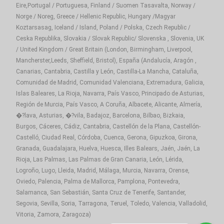
Eire,Portugal / Portuguesa, Finland / Suomen Tasavalta, Norway /
Norge / Noreg, Greece / Hellenic Republic, Hungary /Magyar
Koztarsasag, Iceland / Island, Poland / Polska, Czech Republic /
Ceska Republika, Slovakia / Slovak Republic/ Slovenska , Slovenia, UK
/ United Kingdom / Great Britain (London, Birmingham, Liverpool,
Mancherster,Leeds, Sheffield, Bristol), España (Andalucía, Aragón ,
Canarias, Cantabria, Castilla y León, Castilla-La Mancha, Cataluña,
Comunidad de Madrid, Comunidad Valenciana, Extremadura, Galicia,
Islas Baleares, La Rioja, Navarra, País Vasco, Principado de Asturias,
Región de Murcia, País Vasco, A Coruña, Albacete, Alicante, Almería,
�?lava, Asturias, �?vila, Badajoz, Barcelona, Bilbao, Bizkaia,
Burgos, Cáceres, Cádiz, Cantabria, Castellón de la Plana, Castellón-
Castelló, Ciudad Real, Córdoba, Cuenca, Gerona, Gipuzkoa, Girona,
Granada, Guadalajara, Huelva, Huesca, Illes Balears, Jaén, Jaén, La
Rioja, Las Palmas, Las Palmas de Gran Canaria, León, Lérida,
Logroño, Lugo, Lleida, Madrid, Málaga, Murcia, Navarra, Orense,
Oviedo, Palencia, Palma de Mallorca, Pamplona, Pontevedra,
Salamanca, San Sebastián, Santa Cruz de Tenerife, Santander,
Segovia, Sevilla, Soria, Tarragona, Teruel, Toledo, Valencia, Valladolid,
Vitoria, Zamora, Zaragoza)