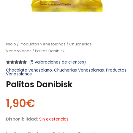
Inicio
/
Productos Venezolanos
/
Chucherías
Venezolanas
/ Palitos Danibisk
(
5
valoraciones de clientes)
Valorado
5
Chocolate venezolano
,
Chucherías Venezolanas
,
Productos
con
4.80
de
Venezolanos
5 en base
a
Palitos Danibisk
valoraciones
de clientes
1,90
€
Disponibilidad:
Sin existencias