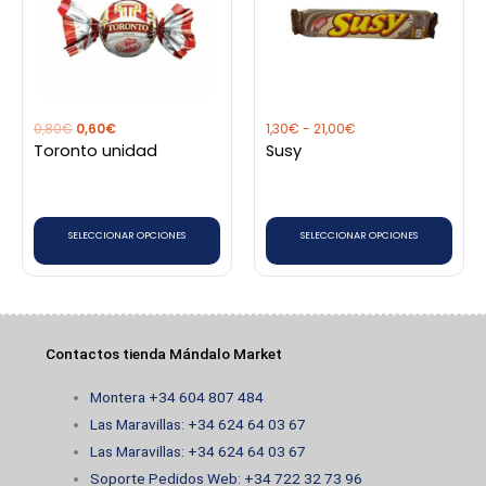
0,80€.
0,60€.
1,30€
hasta
múltiples
múltiples
21,00€
variantes.
variantes.
Las
Las
opciones
opciones
0,80
€
0,60
€
1,30
€
-
21,00
€
se
se
Toronto unidad
Susy
pueden
pueden
elegir
elegir
en
en
SELECCIONAR OPCIONES
SELECCIONAR OPCIONES
la
la
página
página
de
de
producto
producto
Contactos tienda Mándalo Market
Montera +34 604 807 484
Las Maravillas: +34 624 64 03 67
Las Maravillas: +34 624 64 03 67
Soporte Pedidos Web: +34 722 32 73 96