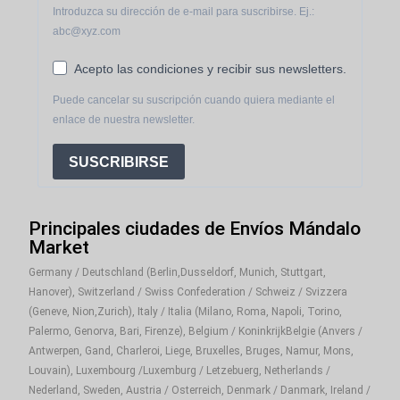
Introduzca su dirección de e-mail para suscribirse. Ej.:
abc@xyz.com
Acepto las condiciones y recibir sus newsletters.
Puede cancelar su suscripción cuando quiera mediante el
enlace de nuestra newsletter.
SUSCRIBIRSE
Principales ciudades de Envíos Mándalo
Market
Germany / Deutschland (Berlin,Dusseldorf, Munich, Stuttgart,
Hanover), Switzerland / Swiss Confederation / Schweiz / Svizzera
(Geneve, Nion,Zurich), Italy / Italia (Milano, Roma, Napoli, Torino,
Palermo, Genorva, Bari, Firenze), Belgium / KoninkrijkBelgie (Anvers /
Antwerpen, Gand, Charleroi, Liege, Bruxelles, Bruges, Namur, Mons,
Louvain), Luxembourg /Luxemburg / Letzebuerg, Netherlands /
Nederland, Sweden, Austria / Osterreich, Denmark / Danmark, Ireland /