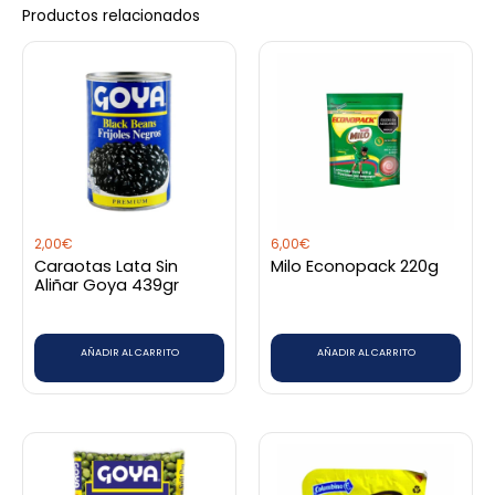
Productos relacionados
2,00
€
6,00
€
Caraotas Lata Sin
Milo Econopack 220g
Aliñar Goya 439gr
AÑADIR AL CARRITO
AÑADIR AL CARRITO
Rango
Este
de
producto
precios:
desde