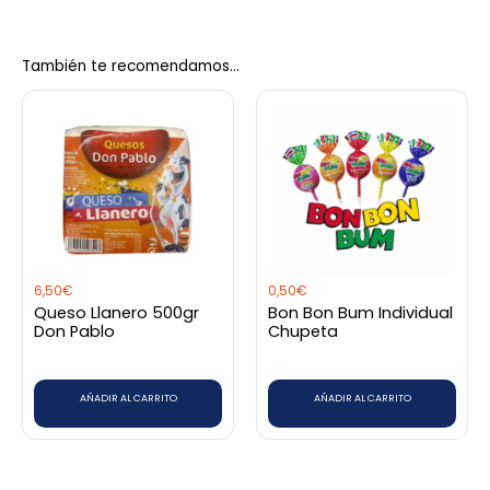
No hay valoraciones aún.
También te recomendamos…
Sé el primero en valorar “Panela
redonda La Colombiana 454 gr”
Debes
acceder
para publicar una valoración.
6,50
€
0,50
€
Queso Llanero 500gr
Bon Bon Bum Individual
Don Pablo
Chupeta
AÑADIR AL CARRITO
AÑADIR AL CARRITO