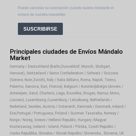
Puede cancelar su suscripción cuando quiera mediante el
enlace de nuestra newsletter.
SUSCRIBIRSE
Principales ciudades de Envíos Mándalo
Market
Germany / Deutschland (Berlin,Dusseldorf, Munich, Stuttgart,
Hanover), Switzerland / Swiss Confederation / Schweiz / Svizzera
(Geneve, Nion,Zurich), Italy / Italia (Milano, Roma, Napoli, Torino,
Palermo, Genorva, Bari, Firenze), Belgium / KoninkrijkBelgie (Anvers /
Antwerpen, Gand, Charleroi, Liege, Bruxelles, Bruges, Namur, Mons,
Louvain), Luxembourg /Luxemburg / Letzebuerg, Netherlands /
Nederland, Sweden, Austria / Osterreich, Denmark / Danmark, Ireland /
Eire,Portugal / Portuguesa, Finland / Suomen Tasavalta, Norway /
Norge / Noreg, Greece / Hellenic Republic, Hungary /Magyar
Koztarsasag, Iceland / Island, Poland / Polska, Czech Republic /
Ceska Republika, Slovakia / Slovak Republic/ Slovenska , Slovenia, UK