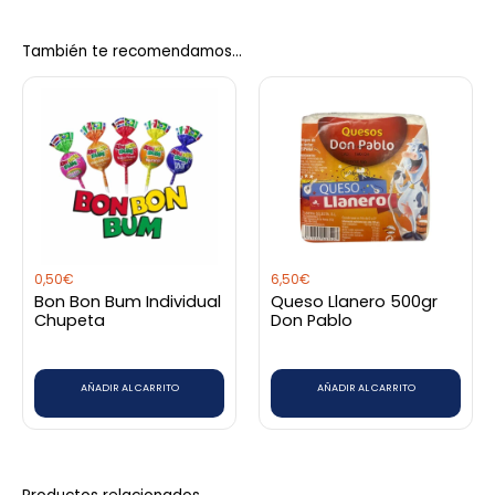
Marca
Gloria
También te recomendamos…
0,50
€
6,50
€
Bon Bon Bum Individual
Queso Llanero 500gr
Chupeta
Don Pablo
AÑADIR AL CARRITO
AÑADIR AL CARRITO