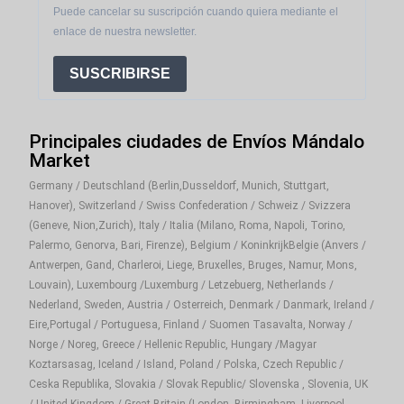
Puede cancelar su suscripción cuando quiera mediante el
enlace de nuestra newsletter.
SUSCRIBIRSE
Principales ciudades de Envíos Mándalo
Market
Germany / Deutschland (Berlin,Dusseldorf, Munich, Stuttgart,
Hanover), Switzerland / Swiss Confederation / Schweiz / Svizzera
(Geneve, Nion,Zurich), Italy / Italia (Milano, Roma, Napoli, Torino,
Palermo, Genorva, Bari, Firenze), Belgium / KoninkrijkBelgie (Anvers /
Antwerpen, Gand, Charleroi, Liege, Bruxelles, Bruges, Namur, Mons,
Louvain), Luxembourg /Luxemburg / Letzebuerg, Netherlands /
Nederland, Sweden, Austria / Osterreich, Denmark / Danmark, Ireland /
Eire,Portugal / Portuguesa, Finland / Suomen Tasavalta, Norway /
Norge / Noreg, Greece / Hellenic Republic, Hungary /Magyar
Koztarsasag, Iceland / Island, Poland / Polska, Czech Republic /
Ceska Republika, Slovakia / Slovak Republic/ Slovenska , Slovenia, UK
/ United Kingdom / Great Britain (London, Birmingham, Liverpool,