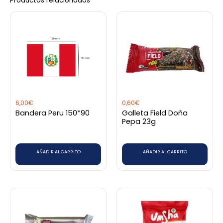
Productos relacionados
6,00
€
0,60
€
Bandera Peru 150*90
Galleta Field Doña
Pepa 23g
AÑADIR AL CARRITO
AÑADIR AL CARRITO