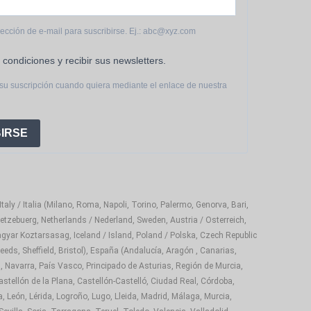
bores de siempre. Aquí encuentras Goya y también
rección de e-mail para suscribirse. Ej.: abc@xyz.com
 condiciones y recibir sus newsletters.
 Goya. Mantente conectado a la tradición, la cocina
su suscripción cuando quiera mediante el enlace de nuestra
u pedido en cualquier rincón de la Unión Europea.
IRSE
aly / Italia (Milano, Roma, Napoli, Torino, Palermo, Genorva, Bari,
etzebuerg, Netherlands / Nederland, Sweden, Austria / Osterreich,
gyar Koztarsasag, Iceland / Island, Poland / Polska, Czech Republic
eds, Sheffield, Bristol), España (Andalucía, Aragón , Canarias,
, Navarra, País Vasco, Principado de Asturias, Región de Murcia,
astellón de la Plana, Castellón-Castelló, Ciudad Real, Córdoba,
 León, Lérida, Logroño, Lugo, Lleida, Madrid, Málaga, Murcia,