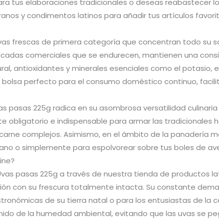
 tus elaboraciones tradicionales o deseas reabastecer los
 granos y condimentos latinos para añadir tus artículos favo
uvas frescas de primera categoría que concentran todo su sa
desecadas comerciales que se endurecen, mantienen una con
ral, antioxidantes y minerales esenciales como el potasio, el 
bolsa perfecto para el consumo doméstico continuo, facili
 pasas 225g radica en su asombrosa versatilidad culinaria y
te obligatorio e indispensable para armar las tradicionales h
 carne complejos. Asimismo, en el ámbito de la panadería 
rano o simplemente para espolvorear sobre tus boles de a
ine?
a Uvas pasas 225g a través de nuestra tienda de productos l
ción con su frescura totalmente intacta. Su constante dema
onómicas de su tierra natal o para los entusiastas de la c
enido de la humedad ambiental, evitando que las uvas se p