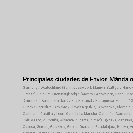
Mándalo Market
es mucho más que una tienda online:
otras marcas latinas queridas, con la tranquilidad de
Síguenos en redes sociales para enterarte de ofertas,
casera y los sabores de siempre.
Compra hoy productos Goya en
Mándalo Market
y re
Principales ciudades de Envíos Mándal
Germany / Deutschland (Berlin,Dusseldorf, Munich, Stuttgart, Hanover
Firenze), Belgium / KoninkrijkBelgie (Anvers / Antwerpen, Gand, Cha
Denmark / Danmark, Ireland / Eire,Portugal / Portuguesa, Finland / 
/ Ceska Republika, Slovakia / Slovak Republic/ Slovenska , Slovenia,
Cantabria, Castilla y León, Castilla-La Mancha, Cataluña, Comunida
País Vasco, A Coruña, Albacete, Alicante, Almería, �?lava, Asturias,
Cuenca, Gerona, Gipuzkoa, Girona, Granada, Guadalajara, Huelva, Hue