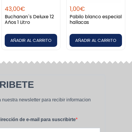
cas.
43,00
€
1,00
€
Buchanan`s Deluxe 12
Pabilo blanco especial
, trabajamos con proveedores de confianza y
Años 1 Litro
hallacas
AÑADIR AL CARRITO
AÑADIR AL CARRITO
y finaliza la compra en pocos pasos. Nos encargamos
tina te espera. Queremos que disfrutes de la
RIBETE
 Siempre con atención directa, asesoría y un stock
 nuestra newsletter para recibir informacion
irección de e-mail para suscribirte