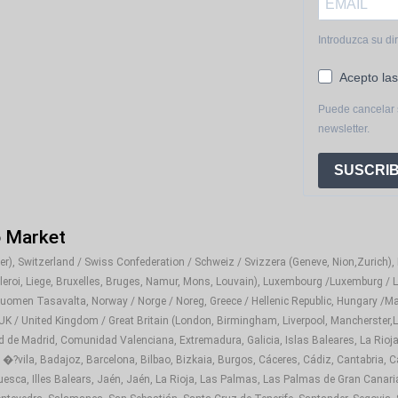
 es un puente que conecta a miles de familias con sus sa
 comprar productos auténticos y de calidad.
Introduzca su di
Acepto las
 recetas y tips para sacarle todo el partido a tus productos
Puede cancelar 
newsletter.
vive el auténtico sabor latino, con la comodidad de recibir t
SUSCRIB
o Market
), Switzerland / Swiss Confederation / Schweiz / Svizzera (Geneve, Nion,Zurich), It
rleroi, Liege, Bruxelles, Bruges, Namur, Mons, Louvain), Luxembourg /Luxemburg / L
Suomen Tasavalta, Norway / Norge / Noreg, Greece / Hellenic Republic, Hungary /Ma
 UK / United Kingdom / Great Britain (London, Birmingham, Liverpool, Mancherster,Le
d de Madrid, Comunidad Valenciana, Extremadura, Galicia, Islas Baleares, La Rioja
 �?vila, Badajoz, Barcelona, Bilbao, Bizkaia, Burgos, Cáceres, Cádiz, Cantabria, C
sca, Illes Balears, Jaén, Jaén, La Rioja, Las Palmas, Las Palmas de Gran Canaria,