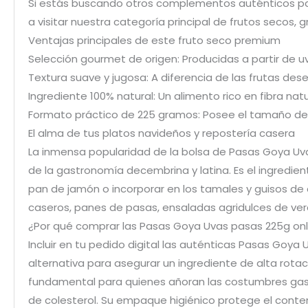
Si estás buscando otros complementos auténticos para
a visitar nuestra categoría principal de frutos secos,
Ventajas principales de este fruto seco premium
Selección gourmet de origen: Producidas a partir de 
Textura suave y jugosa: A diferencia de las frutas 
Ingrediente 100% natural: Un alimento rico en fibra natu
Formato práctico de 225 gramos: Posee el tamaño de 
El alma de tus platos navideños y repostería casera
La inmensa popularidad de la bolsa de Pasas Goya Uvas
de la gastronomía decembrina y latina. Es el ingredien
pan de jamón o incorporar en los tamales y guisos de
caseros, panes de pasas, ensaladas agridulces de ve
¿Por qué comprar las Pasas Goya Uvas pasas 225g onl
Incluir en tu pedido digital las auténticas Pasas Goy
alternativa para asegurar un ingrediente de alta rota
fundamental para quienes añoran las costumbres gastr
de colesterol. Su empaque higiénico protege el cont