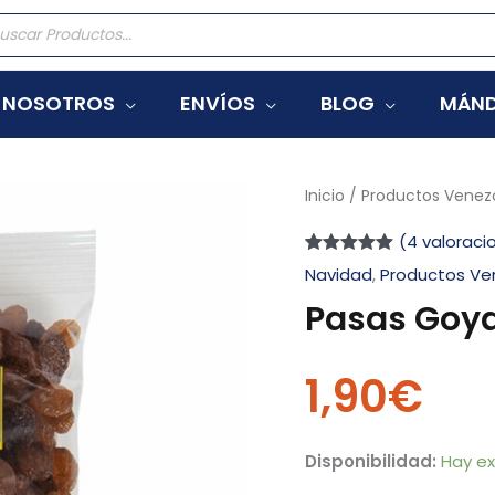
eda
tos
NOSOTROS
ENVÍOS
BLOG
MÁND
Pasas
Inicio
/
Productos Venez
Goya
(
4
valoracio
Uvas
Valorado
4
Navidad
,
Productos Ve
pasas
con
5.00
de
5 en base a
Pasas Goya
225g
valoraciones
de clientes
cantidad
1,90
€
Disponibilidad:
Hay ex