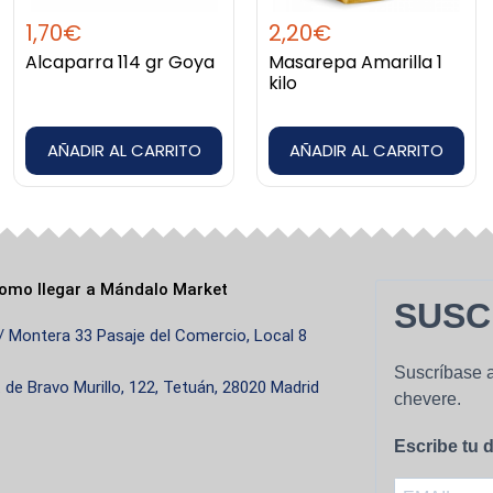
as, o darle el toque final a tus guisos con especias auténti
1,70
€
2,20
€
Alcaparra 114 gr Goya
Masarepa Amarilla 1
acceso a estos sabores sin renunciar a la calidad. Por eso
kilo
.
AÑADIR AL CARRITO
AÑADIR AL CARRITO
cillo. Solo selecciona lo que necesites, añade al carrito 
sco y en perfecto estado.
rís, Berlín, Roma, Lisboa… estés donde estés, tu despensa la
omo llegar a Mándalo Market
a y el servicio personalizado.
SUSC
/ Montera 33 Pasaje del Comercio, Local 8
mbién puedes contar con nosotros para pedidos al por mayor.
Suscríbase a
. de Bravo Murillo, 122, Tetuán, 28020 Madrid
chevere.
Escribe tu d
 y más