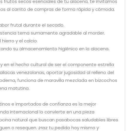
 frutos secos esenciales de tu alacena, te invitamos
ritos al carrito de compras de forma rápida y cómoda.
bor frutal durante el secado.
sistencia terna sumamente agradable al morder.
hierro y el calcio.
tando su almacenamiento higiénico en la alacena.
 en el hecho cultural de ser el componente estrella
allacas venezolanas, aportar jugosidad al relleno del
moderna, funciona de maravilla mezclada en bizcochos
vena matutina.
atinos e importados de confianza es la mejor
nda internacional lo convierte en una pieza
ocina natural que buscan pasabocas saludables libres
eguen o resequen. ¡Haz tu pedido hoy mismo y