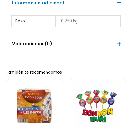
Información adicional
Peso
0,250 kg
Valoraciones (0)
No hay valoraciones aún.
También te recomendamos…
Sé el primero en valorar “Pasta De
Achiote Coexito 230G”
Debes
acceder
para publicar una valoración.