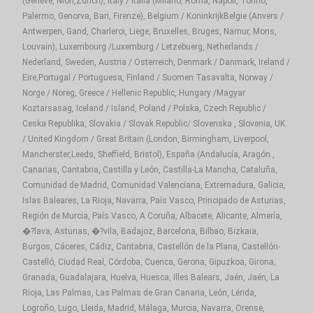
(Geneve, Nion,Zurich), Italy / Italia (Milano, Roma, Napoli, Torino,
Palermo, Genorva, Bari, Firenze), Belgium / KoninkrijkBelgie (Anvers /
Antwerpen, Gand, Charleroi, Liege, Bruxelles, Bruges, Namur, Mons,
Louvain), Luxembourg /Luxemburg / Letzebuerg, Netherlands /
Nederland, Sweden, Austria / Osterreich, Denmark / Danmark, Ireland /
Eire,Portugal / Portuguesa, Finland / Suomen Tasavalta, Norway /
Norge / Noreg, Greece / Hellenic Republic, Hungary /Magyar
Koztarsasag, Iceland / Island, Poland / Polska, Czech Republic /
Ceska Republika, Slovakia / Slovak Republic/ Slovenska , Slovenia, UK
/ United Kingdom / Great Britain (London, Birmingham, Liverpool,
Mancherster,Leeds, Sheffield, Bristol), España (Andalucía, Aragón ,
Canarias, Cantabria, Castilla y León, Castilla-La Mancha, Cataluña,
Comunidad de Madrid, Comunidad Valenciana, Extremadura, Galicia,
Islas Baleares, La Rioja, Navarra, País Vasco, Principado de Asturias,
Región de Murcia, País Vasco, A Coruña, Albacete, Alicante, Almería,
�?lava, Asturias, �?vila, Badajoz, Barcelona, Bilbao, Bizkaia,
Burgos, Cáceres, Cádiz, Cantabria, Castellón de la Plana, Castellón-
Castelló, Ciudad Real, Córdoba, Cuenca, Gerona, Gipuzkoa, Girona,
Granada, Guadalajara, Huelva, Huesca, Illes Balears, Jaén, Jaén, La
Rioja, Las Palmas, Las Palmas de Gran Canaria, León, Lérida,
Logroño, Lugo, Lleida, Madrid, Málaga, Murcia, Navarra, Orense,