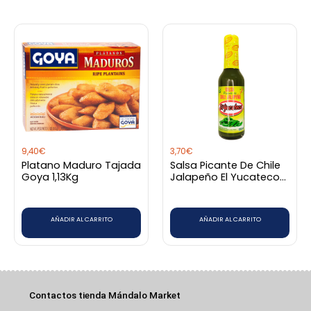
9,40
€
3,70
€
Platano Maduro Tajada
Salsa Picante De Chile
Goya 1,13Kg
Jalapeño El Yucateco
150Ml
AÑADIR AL CARRITO
AÑADIR AL CARRITO
Contactos tienda Mándalo Market