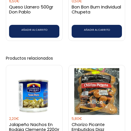
6,50
€
0,50
€
Queso Llanero 500gr
Bon Bon Bum Individual
Don Pablo
Chupeta
AÑADIR AL CARRITO
AÑADIR AL CARRITO
Productos relacionados
2,20
€
5,80
€
Jalapeño Nachos En
Chorizo Picante
Rodaja Clemente 220Gr
Embutidos Diaz