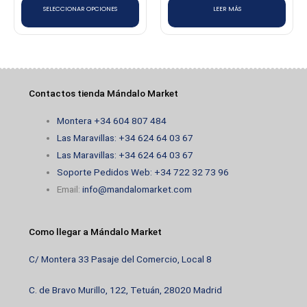
SELECCIONAR OPCIONES
LEER MÁS
la
página
de
producto
Contactos tienda Mándalo Market
Montera +34 604 807 484
Las Maravillas: +34 624 64 03 67
Las Maravillas: +34 624 64 03 67
Soporte Pedidos Web: +34 722 32 73 96
Email:
info@mandalomarket.com
Como llegar a Mándalo Market
C/ Montera 33 Pasaje del Comercio, Local 8
C. de Bravo Murillo, 122, Tetuán, 28020 Madrid