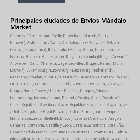
Principales ciudades de Envíos Mándalo
Market
Germany / Deutschland (Berlin,Dusseldorf, Munich, Stuttgart,
Hanover), Switzerland / Swiss Confederation / Schweiz / Svizzera
(Geneve, Nion,Zurich), Italy / Italia (Milano, Roma, Napoli, Torino,
Palermo, Genorva, Bari, Firenze), Belgium / KoninkrijkBelgie (Anvers /
Antwerpen, Gand, Charleroi, Liege, Bruxelles, Bruges, Namur, Mons,
Louvain), Luxembourg /Luxemburg / Letzebuerg, Netherlands /
Nederland, Sweden, Austria / Osterreich, Denmark / Danmark, Ireland /
Eire,Portugal / Portuguesa, Finland / Suomen Tasavalta, Norway /
Norge / Noreg, Greece / Hellenic Republic, Hungary /Magyar
Koztarsasag, Iceland / Island, Poland / Polska, Czech Republic /
Ceska Republika, Slovakia / Slovak Republic/ Slovenska , Slovenia, UK
/ United Kingdom / Great Britain (London, Birmingham, Liverpool,
Mancherster,Leeds, Sheffield, Bristol), España (Andalucía, Aragón ,
Canarias, Cantabria, Castilla y León, Castilla-La Mancha, Cataluña,
Comunidad de Madrid, Comunidad Valenciana, Extremadura, Galicia,
Islas Baleares, La Rioja, Navarra, País Vasco, Principado de Asturias,