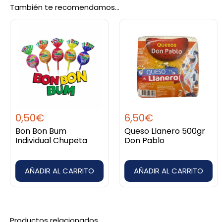
También te recomendamos…
Sé el primero en valorar “Pepito 80 gr
Debes
acceder
para publicar una valoración.
0,50
€
6,50
€
Bon Bon Bum
Queso Llanero 500gr
Individual Chupeta
Don Pablo
AÑADIR AL CARRITO
AÑADIR AL CARRITO
Productos relacionados