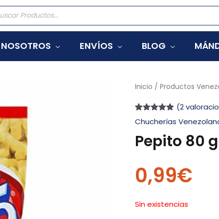
eda
tos
NOSOTROS
ENVÍOS
BLOG
MÁND
Inicio
/
Productos Venez
(
2
valoracio
Valorado
2
Chucherías Venezolan
con
5.00
de
5 en base a
Pepito 80 g
valoraciones
de clientes
0,99
€
Sin existencias