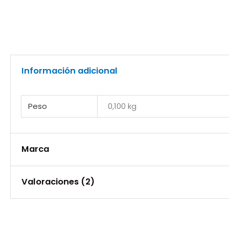
Información adicional
Peso
0,100 kg
Marca
Marca
Valoraciones (2)
Frito Lay
No hay valoraciones aún.