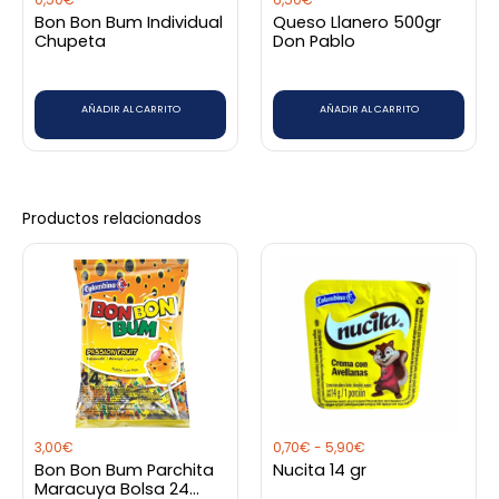
Bon Bon Bum Individual
Queso Llanero 500gr
Chupeta
Don Pablo
AÑADIR AL CARRITO
AÑADIR AL CARRITO
Productos relacionados
Rango
Este
de
producto
precios:
desde
tiene
0,70€
hasta
múltiples
5,90€
variantes.
Las
opciones
3,00
€
0,70
€
-
5,90
€
se
Bon Bon Bum Parchita
Nucita 14 gr
pueden
Maracuya Bolsa 24