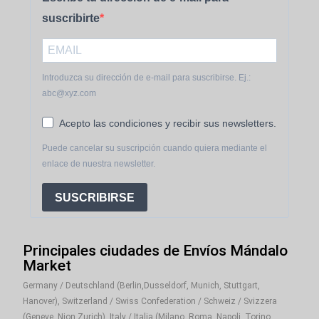
suscribirte
Introduzca su dirección de e-mail para suscribirse. Ej.:
abc@xyz.com
Acepto las condiciones y recibir sus newsletters.
Puede cancelar su suscripción cuando quiera mediante el
enlace de nuestra newsletter.
SUSCRIBIRSE
Principales ciudades de Envíos Mándalo
Market
Germany / Deutschland (Berlin,Dusseldorf, Munich, Stuttgart,
Hanover), Switzerland / Swiss Confederation / Schweiz / Svizzera
(Geneve, Nion,Zurich), Italy / Italia (Milano, Roma, Napoli, Torino,