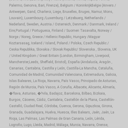
Palermo, Genorva, Bari, Firenze), Belgium / KoninkrijkBelgie (Anvers /
Antwerpen, Gand, Charleroi, Liege, Bruxelles, Bruges, Namur, Mons,
Louvain), Luxembourg /Luxemburg / Letzebuerg, Netherlands /
Nederland, Sweden, Austria / Osterreich, Denmark / Danmark, Ireland /
Eire,Portugal / Portuguesa, Finland / Suomen Tasavalta, Norway /
Norge / Noreg, Greece / Hellenic Republic, Hungary /Magyar
Koztarsasag, Iceland / Island, Poland / Polska, Czech Republic /
Ceska Republika, Slovakia / Slovak Republic/ Slovenska , Slovenia, UK
/ United Kingdom / Great Britain (London, Birmingham, Liverpool,
Mancherster,Leeds, Sheffield, Bristol), España (Andalucía, Aragón ,
Canarias, Cantabria, Castilla y León, Castilla-La Mancha, Cataluña,
Comunidad de Madrid, Comunidad Valenciana, Extremadura, Galicia,
Islas Baleares, La Rioja, Navarra, País Vasco, Principado de Asturias,
Región de Murcia, País Vasco, A Coruña, Albacete, Alicante, Almería,
�?lava, Asturias, �?vila, Badajoz, Barcelona, Bilbao, Bizkaia,
Burgos, Cáceres, Cádiz, Cantabria, Castellón de la Plana, Castellón-
Castelló, Ciudad Real, Córdoba, Cuenca, Gerona, Gipuzkoa, Girona,
Granada, Guadalajara, Huelva, Huesca, Illes Balears, Jaén, Jaén, La
Rioja, Las Palmas, Las Palmas de Gran Canaria, León, Lérida,
Logroño, Lugo, Lleida, Madrid, Málaga, Murcia, Navarra, Orense,