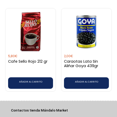
de
producto
5,80
€
2,00
€
Cafe Sello Rojo 212 gr
Caraotas Lata Sin
Aliñar Goya 439gr
AÑADIR AL CARRITO
AÑADIR AL CARRITO
Contactos tienda Mándalo Market