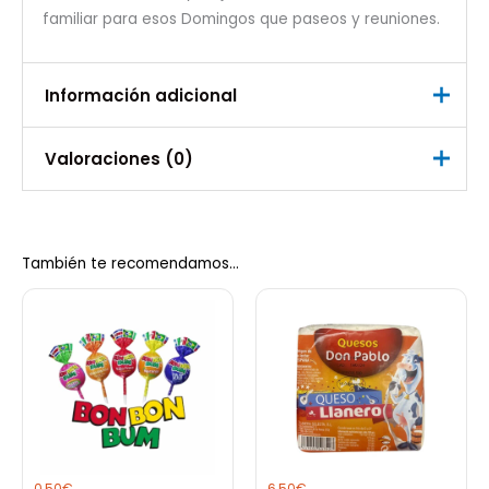
familiar para esos Domingos que paseos y reuniones.
Información adicional
Valoraciones (0)
Peso
0,250 kg
No hay valoraciones aún.
También te recomendamos…
Sé el primero en valorar “Platanitos
salados coexito 230gr”
Debes
acceder
para publicar una valoración.
0,50
€
6,50
€