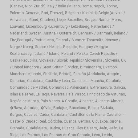
(Geneve, Nion,Zurich), Italy / Italia (Milano, Roma, Napoli, Torino,
Palermo, Genorva, Bari, Firenze), Belgium / KoninkrijkBelgie (Anvers /
Antwerpen, Gand, Charleroi, Liege, Bruxelles, Bruges, Namur, Mons,
Louvain), Luxembourg /Luxemburg / Letzebuerg, Netherlands /
Nederland, Sweden, Austria / Osterreich, Denmark / Danmark, Ireland /
Eire,Portugal / Portuguesa, Finland / Suomen Tasavalta, Norway /
Norge / Noreg, Greece / Hellenic Republic, Hungary /Magyar
Koztarsasag, Iceland / Island, Poland / Polska, Czech Republic /
Ceska Republika, Slovakia / Slovak Republic/ Slovenska , Slovenia, UK
/ United Kingdom / Great Britain (London, Birmingham, Liverpool,
Mancherster,Leeds, Sheffield, Bristol), España (Andalucía, Aragón ,
Canarias, Cantabria, Castilla y León, Castilla-La Mancha, Cataluña,
Comunidad de Madrid, Comunidad Valenciana, Extremadura, Galicia,
Islas Baleares, La Rioja, Navarra, País Vasco, Principado de Asturias,
Región de Murcia, País Vasco, A Coruña, Albacete, Alicante, Almería,
�?lava, Asturias, �?vila, Badajoz, Barcelona, Bilbao, Bizkaia,
Burgos, Cáceres, Cádiz, Cantabria, Castellón de la Plana, Castellón-
Castelló, Ciudad Real, Córdoba, Cuenca, Gerona, Gipuzkoa, Girona,
Granada, Guadalajara, Huelva, Huesca, Illes Balears, Jaén, Jaén, La
Rioja, Las Palmas, Las Palmas de Gran Canaria, León, Lérida,