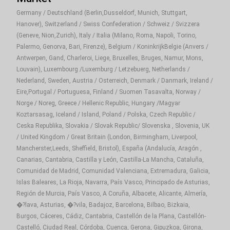
Germany / Deutschland (Berlin,Dusseldorf, Munich, Stuttgart,
Hanover), Switzerland / Swiss Confederation / Schweiz / Svizzera
(Geneve, Nion,Zurich), Italy / Italia (Milano, Roma, Napoli, Torino,
Palermo, Genorva, Bari, Firenze), Belgium / KoninkrijkBelgie (Anvers /
Antwerpen, Gand, Charleroi, Liege, Bruxelles, Bruges, Namur, Mons,
Louvain), Luxembourg /Luxemburg / Letzebuerg, Netherlands /
Nederland, Sweden, Austria / Osterreich, Denmark / Danmark, Ireland /
Eire,Portugal / Portuguesa, Finland / Suomen Tasavalta, Norway /
Norge / Noreg, Greece / Hellenic Republic, Hungary /Magyar
Koztarsasag, Iceland / Island, Poland / Polska, Czech Republic /
Ceska Republika, Slovakia / Slovak Republic/ Slovenska , Slovenia, UK
/ United Kingdom / Great Britain (London, Birmingham, Liverpool,
Mancherster,Leeds, Sheffield, Bristol), España (Andalucía, Aragón ,
Canarias, Cantabria, Castilla y León, Castilla-La Mancha, Cataluña,
Comunidad de Madrid, Comunidad Valenciana, Extremadura, Galicia,
Islas Baleares, La Rioja, Navarra, País Vasco, Principado de Asturias,
Región de Murcia, País Vasco, A Coruña, Albacete, Alicante, Almería,
�?lava, Asturias, �?vila, Badajoz, Barcelona, Bilbao, Bizkaia,
Burgos, Cáceres, Cádiz, Cantabria, Castellón de la Plana, Castellón-
Castelló, Ciudad Real, Córdoba, Cuenca, Gerona, Gipuzkoa, Girona,