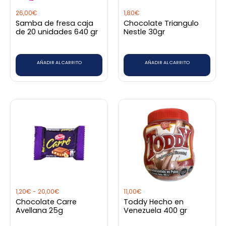
26,00
€
1,80
€
Samba de fresa caja
Chocolate Triangulo
de 20 unidades 640 gr
Nestle 30gr
AÑADIR AL CARRITO
AÑADIR AL CARRITO
Rango
Este
de
producto
precios:
desde
tiene
1,20€
hasta
múltiples
20,00€
variantes.
Las
opciones
1,20
€
-
20,00
€
11,00
€
se
Chocolate Carre
Toddy Hecho en
pueden
Avellana 25g
Venezuela 400 gr
elegir