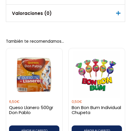
Valoraciones (0)
No hay valoraciones aún.
También te recomendamos…
Sé el primero en valorar “Ron
Calazan”
Debes
acceder
para publicar una valoración.
6,50
€
0,50
€
Queso Llanero 500gr
Bon Bon Bum Individual
Don Pablo
Chupeta
AÑADIR AL CARRITO
AÑADIR AL CARRITO