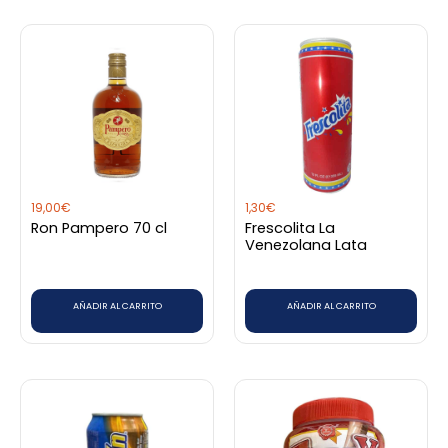
de
producto
19,00
€
1,30
€
Ron Pampero 70 cl
Frescolita La
Venezolana Lata
AÑADIR AL CARRITO
AÑADIR AL CARRITO