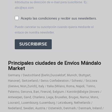
Introduzca su dirección de e-mail para suscribirse. Ej.:
abc@xyz.com
Acepto las condiciones y recibir sus newsletters.
Puede cancelar su suscripción cuando quiera mediante el
enlace de nuestra newsletter.
SUSCRIBIRSE
Principales ciudades de Envíos Mándalo
Market
Germany / Deutschland (Berlin,Dusseldorf, Munich, Stuttgart,
Hanover), Switzerland / Swiss Confederation / Schweiz / Svizzera
(Geneve, Nion,Zurich), Italy / Italia (Milano, Roma, Napoli, Torino,
Palermo, Genorva, Bari, Firenze), Belgium / KoninkrijkBelgie (Anvers /
Antwerpen, Gand, Charleroi, Liege, Bruxelles, Bruges, Namur, Mons,
Louvain), Luxembourg /Luxemburg / Letzebuerg, Netherlands /
Nederland, Sweden, Austria / Osterreich, Denmark / Danmark, Ireland /