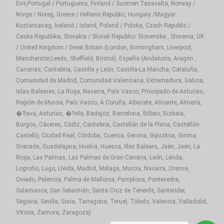
Eire,Portugal / Portuguesa, Finland / Suomen Tasavalta, Norway /
Norge / Noreg, Greece / Hellenic Republic, Hungary /Magyar
Koztarsasag, Iceland / Island, Poland / Polska, Czech Republic /
Ceska Republika, Slovakia / Slovak Republic/ Slovenska , Slovenia, UK
/ United Kingdom / Great Britain (London, Birmingham, Liverpool,
Mancherster,Leeds, Sheffield, Bristol), España (Andalucía, Aragón ,
Canarias, Cantabria, Castilla y León, Castilla-La Mancha, Cataluña,
Comunidad de Madrid, Comunidad Valenciana, Extremadura, Galicia,
Islas Baleares, La Rioja, Navarra, País Vasco, Principado de Asturias,
Región de Murcia, País Vasco, A Coruña, Albacete, Alicante, Almería,
�?lava, Asturias, �?vila, Badajoz, Barcelona, Bilbao, Bizkaia,
Burgos, Cáceres, Cádiz, Cantabria, Castellón de la Plana, Castellón-
Castelló, Ciudad Real, Córdoba, Cuenca, Gerona, Gipuzkoa, Girona,
Granada, Guadalajara, Huelva, Huesca, Illes Balears, Jaén, Jaén, La
Rioja, Las Palmas, Las Palmas de Gran Canaria, León, Lérida,
Logroño, Lugo, Lleida, Madrid, Málaga, Murcia, Navarra, Orense,
Oviedo, Palencia, Palma de Mallorca, Pamplona, Pontevedra,
Salamanca, San Sebastián, Santa Cruz de Tenerife, Santander,
Segovia, Sevilla, Soria, Tarragona, Teruel, Toledo, Valencia, Valladolid,
Vitoria, Zamora, Zaragoza)